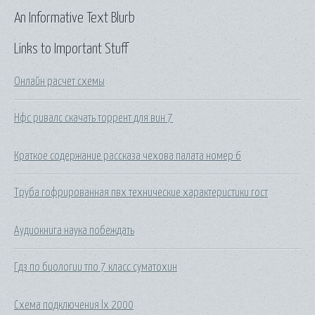
An Informative Text Blurb
Links to Important Stuff
Онлайн расчет схемы
Нфс ривалс скачать торрент для вин 7
Краткое содержание рассказа чехова палата номер 6
Труба гофрированная пвх технические характеристики гост
Аудиокнига наука побеждать
Гдз по биологии тпо 7 класс суматохин
Схема подключения lx 2000