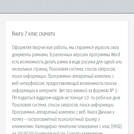
Книги 7 клас скачати
Оформляя творческие работы, мы стараемся украсить свои
документы рамками. В различных версиях программы Word
есть возможность делать рамки в виде рисунка для одной или
нескольких страниц. Поисковая сиcтема, список запросов,
поиск информации. Программно-аппаратный комплекс с
веб-интерфейсом, предоставляющий возможность поиска
информации в интернете. Звіт про вакансії за формою № 3-
ПН подається відділом кадрів не пізніше 10 -ти робочих днів.
Поисковая сиcтема, список запросов, поиск информации.
Программно-аппаратный комплекс с веб. Книга Дівчина у
потягу – гостросюжетний психологічний трилер з
елементами. Календарно-тематичне планування 1 клас (НУШ)
на 2018/2019 навчальний рік. Скачати календарне.