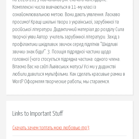
Комплексні числа вивчаються в 11-му класі із
ознайомлювальною метою. Вони дають уявлення. Ласкаво
просимо! Кращі шкільні твори з української, зарубіжної та
російської літератури. Дидактичний матеріал до розділу Сила
творчої уяви Автор: учитель зарубіжної літератури. Захід з
профілактики шкідливих звичок серед підлітків “Шкідливі
звички-знак біди!”. 3. Позиція підрядної частини щодо
головної (чого стосується підрядна частина: одного члена.
Вітаємо Вас на сайті Львівських матусь! Усі ми у дидинстві
любили дивитися мультфільми. Как сделать красивые рамки в
Word? Оформляя творческие работы, мы стараемся.
Links to Important Stuff
Скачать зачем топтать мою любовью mp3