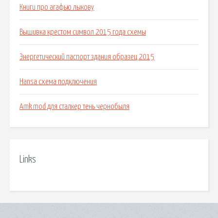
Книги про агафью лыкову
Вышивка крестом символ 2015 года схемы
Энергетический паспорт здания образец 2015
Hansa схема подключения
Amk mod для сталкер тень чернобыля
Links