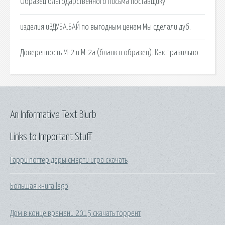
Образец благодарственного письма поставщику.
изделия иЗДУБА.БАЙ по выгодным ценам Мы сделали дуб.
Доверенность М-2 и М-2а (бланк и образец). Как правильно.
An Informative Text Blurb
Links to Important Stuff
Гарри поттер дары смерти игра скачать
Большая книга lego
Дом в конце времени 2015 скачать торрент