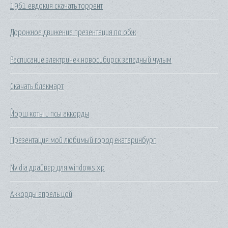
1961 евдокия скачать торрент
Дорожное движение презентация по обж
Расписание электричек новосибирск западный чулым
Скачать блекмарт
Йорш коты и псы аккорды
Презентация мой любимый город екатеринбург
Nvidia драйвер для windows xp
Аккорды апрель цой