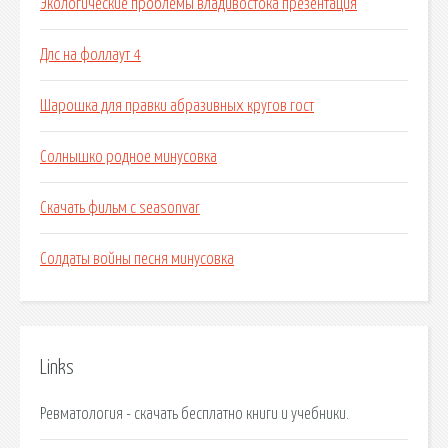
Экологические проблемы владивостока презентация
Длс на фоллаут 4
Шарошка для правки абразивных кругов гост
Солнышко родное минусовка
Скачать фильм с seasonvar
Солдаты войны песня минусовка
Links
Ревматология - скачать бесплатно книги и учебники.