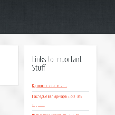
Links to Important
Stuff
Картинки леса скачать
Наследие вальдемара 2 скачать
торрент