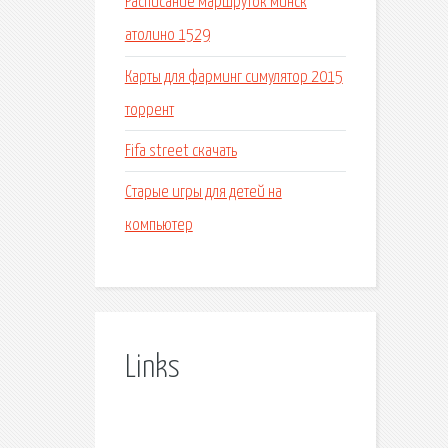
Расписание маршруток минск
атолино 1529
Карты для фарминг симулятор 2015
торрент
Fifa street скачать
Старые игры для детей на
компьютер
Links