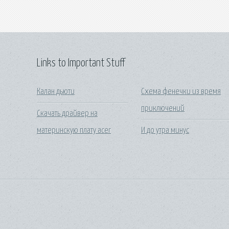
Links to Important Stuff
Калан дьюти
Схема фенечки из время
приключений
Скачать драйвер на
материнскую плату acer
И до утра минус