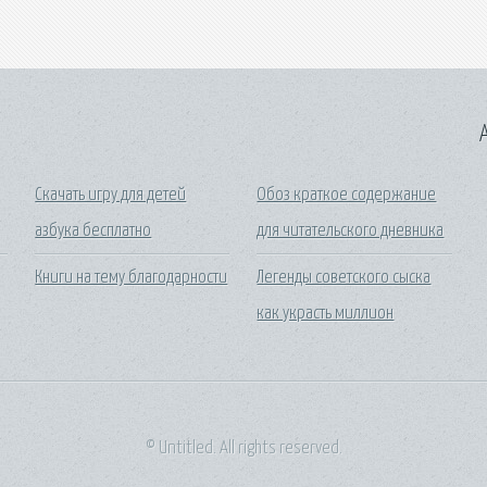
A
Скачать игру для детей
Обоз краткое содержание
азбука бесплатно
для читательского дневника
Книги на тему благодарности
Легенды советского сыска
как украсть миллион
© Untitled. All rights reserved.