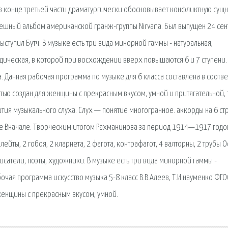
в конце третьей части драматургически обосновывает конфликтную сущн
ешный альбом американской гранж-группы Nirvana. Был выпущен 24 сен
ступил Бутч. В музыке есть три вида минорной гаммы - натуральная,
ическая, в которой при восхождении вверх повышаются 6 и 7 ступени.
 Данная рабочая программа по музыке для 6 класса составлена в соотве
ью создан для женщины с прекрасным вкусом, умной и притягательной, 
вития музыкального слуха. Слух — понятие многогранное. аккорды на 6 ст
аре Вначале. Творческим итогом Рахманинова за период 1914—1917 год
ейты, 2 гобоя, 2 кларнета, 2 фагота, контрафагот, 4 валторны, 2 трубы О
исатели, поэты, художники. В музыке есть три вида минорной гаммы -
чая программа искусство музыка 5-8 класс В.В.Алеев, Т.И.науменко ФГО
женщины с прекрасным вкусом, умной.