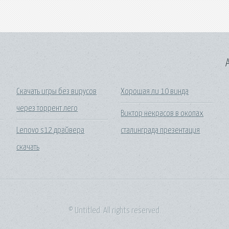
A
Скачать игры без вирусов
Хорошая ли 10 винда
через торрент лего
Виктор некрасов в окопах
Lenovo s12 драйвера
сталинграда презентация
скачать
© Untitled. All rights reserved.