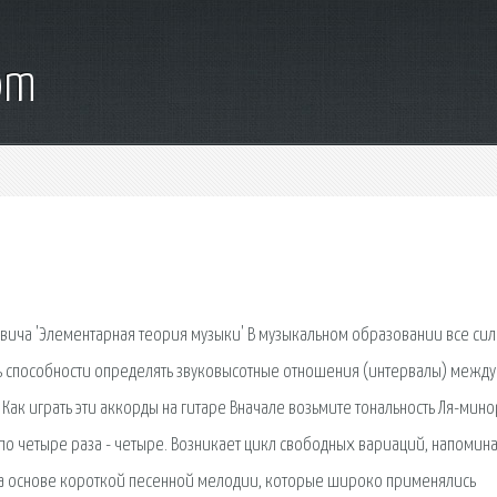
om
вича 'Элементарная теория музыки' В музыкальном образовании все си
сть способности определять звуковысотные отношения (интервалы) между
Как играть эти аккорды на гитаре Вначале возьмите тональность Ля-минор
е по четыре раза - четыре. Возникает цикл свободных вариаций, напоми
на основе короткой песенной мелодии, которые широко применялись