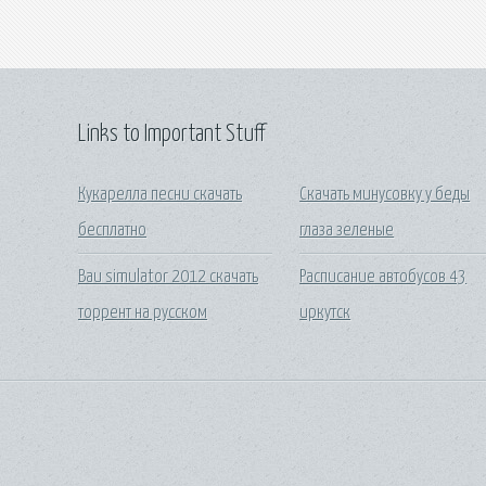
Links to Important Stuff
Кукарелла песни скачать
Скачать минусовку у беды
бесплатно
глаза зеленые
Bau simulator 2012 скачать
Расписание автобусов 43
торрент на русском
иркутск