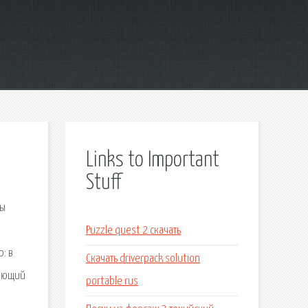
Links to Important
Stuff
лы
Puzzle quest 2 скачать
: в
Скачать driverpack solution
нающий
portable rus