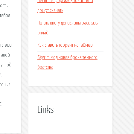
Песни из форсаж 3 токийский
ость
дрифт скачать
тября
Читать книгу денискины рассказы
онлайн
Как ставить торрент на таймер
тствии
такой
Skyrim мод новая броня темного
рунной
братства
ов,—
сень в
С.
Links