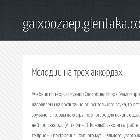
gaixoozaep.glentaka.c
Мелодии на трех аккордах
Учебник по теории музыки Способина Игоря Владимиро
направлены на воспитание относительного слуха, то е
звуками. аккорды на 6 струнной гитаре для начинающих 
ней три аккорда (Am - Dm - E). Каждый аккорд сыграйт
те приемы построения крупного музыкального целого 