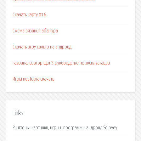
Скачать карту 016
Схема вязания абажура
Скачать игру сальто на андроид
Газоанализатор щит 3 руководство по эксплуатации
Игры nestopia скачать
Links
Рингтоны, картинки, игры и программы андроид Solovey.