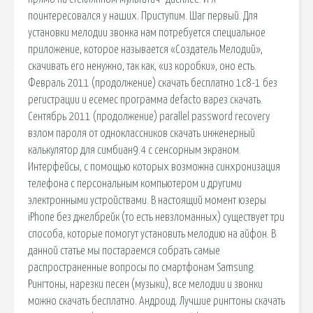
поинтересовался у наших. Приступим. Шаг первый. Для
установки мелодии звонка нам потребуется специальное
приложение, которое называется «Создатель Мелодий»,
скачивать его ненужно, так как, «из коробки», оно есть.
Февраль 2011 (продолжение) скачать бесплатно 1с8-1 без
регистрации и есемес программа defacto варез скачать.
Сентябрь 2011 (продолжение) parallel password recovery
взлом пароля от одноклассников скачать инженерный
калькулятор для симбиан9.4 с сенсорным экраном.
Интерфейсы, с помощью которых возможна синхронизация
телефона с персональным компьютером и другими
электронными устройствами. В настоящий момент юзеры
iPhone без джелбрейк (то есть невзломанных) существует три
способа, которые помогут установить мелодию на айфон. В
данной статье мы постараемся собрать самые
распространенные вопросы по смартфонам Samsung.
Рингтоны, нарезки песен (музыки), все мелодии и звонки
можно скачать бесплатно. Андроид. Лучшие рингтоны скачать