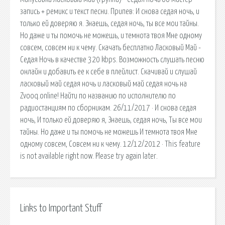
запись + ремикс и текст песни. Припев: И снова седая ночь, и
только ей доверяю я. Знаешь, седая ночь, ты все мои тайны.
Но даже и ты помочь не можешь, и темнота твоя Мне одному
совсем, совсем ни к чему. Скачать бесплатно Ласковый Май -
Седая Ночь в качестве 320 kbps. Возможность слушать песню
онлайн и добавить ее к себе в плейлист. Скачивай и слушай
ласковый май седая ночь и ласковый май седая ночь на
Zvooq.online! Найти по названию по исполнителю по
радиостанциям по сборникам. 26/11/2017 · И снова седая
ночь, И только ей доверяю я, Знаешь, седая ночь, Ты все мои
тайны. Но даже и ты помочь не можешь И темнота твоя Мне
одному совсем, Совсем ни к чему. 12/12/2012 · This feature
is not available right now. Please try again later.
Links to Important Stuff