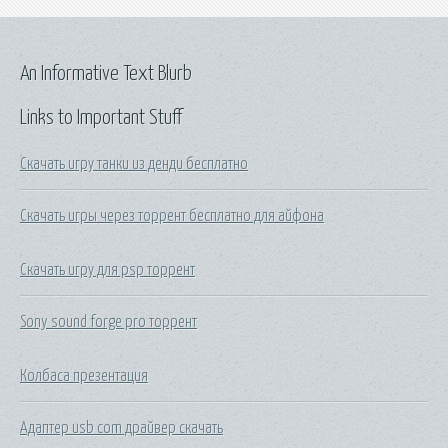
An Informative Text Blurb
Links to Important Stuff
Скачать игру танки из денди бесплатно
Скачать игры через торрент бесплатно для айфона
Скачать игру для psp торрент
Sony sound forge pro торрент
Колбаса презентация
Адаптер usb com драйвер скачать