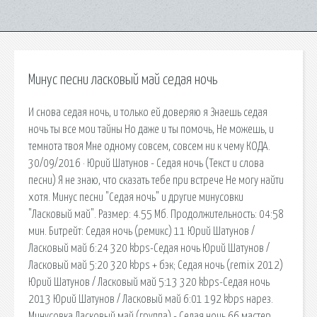
Минус песни ласковый май седая ночь
И снова седая ночь, и только ей доверяю я Знаешь седая
ночь ты все мои тайны Но даже и ты помочь, Не можешь, и
темнота твоя Мне одному совсем, совсем ни к чему КОДА.
30/09/2016 · Юрий Шатунов - Седая ночь (Текст и слова
песни) Я не знаю, что сказать тебе при встрече Не могу найти
хотя. Минус песни "Седая ночь" и другие минусовки
"Ласковый май". Размер: 4.55 Мб. Продолжительность: 04:58
мин. Битрейт: Седая ночь (ремикс) 11 Юрий Шатунов /
Ласковый май 6:24 320 kbps-Седая ночь Юрий Шатунов /
Ласковый май 5:20 320 kbps + бэк; Седая ночь (remix 2012)
Юрий Шатунов / Ласковый май 5:13 320 kbps-Седая ночь
2013 Юрий Шатунов / Ласковый май 6:01 192 kbps нарез.
Минусовка Ласковый май (группа) - Седая ночь 66 мастер