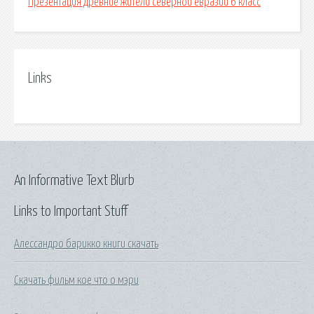
Презентация древние жители северной евразии 6 класс
Links
An Informative Text Blurb
Links to Important Stuff
Алессандро барикко книги скачать
Скачать фильм кое что о мэри