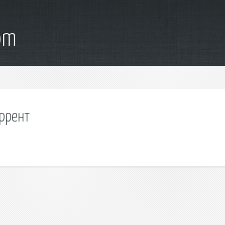
om
оррент