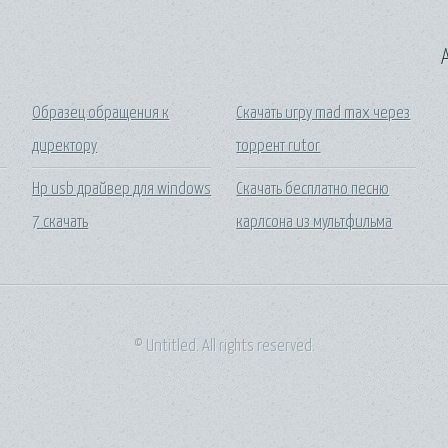
A
Образец обращения к
Скачать игру mad max через
директору
торрент rutor
Hp usb драйвер для windows
Скачать бесплатно песню
7 скачать
карлсона из мультфильма
© Untitled. All rights reserved.