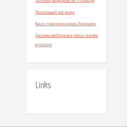
Образец свидетельство о разводе
Прикольный рэп минус
Книги с юмором скачать бесплатно
Джимми нейтрон все серии скачать
в торрент
Links