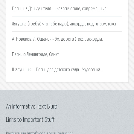
Песни на День учителя — классические, современные.
Лягушка (требуй что тебе надо), аккорды, под гитару, текст.
А. Новиков, Л. Ошанин - Эх, дороги (текст, аккорды.
Песни о Ленинграде, Санкт.
Шалунишки - Песни для детского сада - Чудесенка.
An Informative Text Blurb
Links to Important Stuff
Расписание автобусов архангельск 41