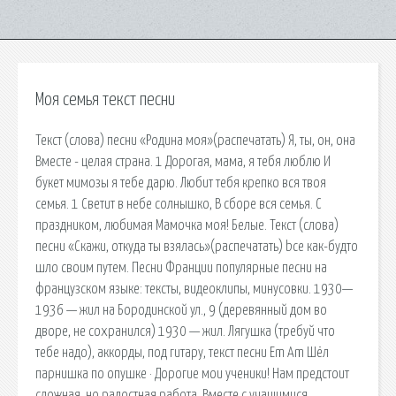
Моя семья текст песни
Текст (слова) песни «Родина моя»(распечатать) Я, ты, он, она
Вместе - целая страна. 1 Дорогая, мама, я тебя люблю И
букет мимозы я тебе дарю. Любит тебя крепко вся твоя
семья. 1 Светит в небе солнышко, В сборе вся семья. С
праздником, любимая Мамочка моя! Белые. Текст (слова)
песни «Скажи, откуда ты взялась»(распечатать) bсе как-будто
шло своим путем. Песни Франции популярные песни на
французском языке: тексты, видеоклипы, минусовки. 1930—
1936 — жил на Бородинской ул., 9 (деревянный дом во
дворе, не сохранился) 1930 — жил. Лягушка (требуй что
тебе надо), аккорды, под гитару, текст песни Em Am Шёл
парнишка по опушке · Дорогие мои ученики! Нам предстоит
сложная, но радостная работа. Вместе с учащимися.