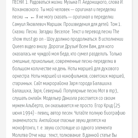
ПЕСНИ. 1. Радоваться жизни. Музыка П. Аедоницкого, слова И.
Кохановского. Ты мой человек — оригинал и переделки
песни → ← Я не могу сказать — оригинал и переделки.
Самуил Яковлевич Маршак. Произведения для детей. Том 1.
Сказки. Песни. Загадки. Веселое. Текст и перевод песни The
show must go on - Шоу должно продолжаться. В исполнении
Queen видео внизу. Дорогие Друзья! Всем Вам, для кого
оказалась не чуждой моя беда, кто сумел разделить. Только
смешные, прикольные, современные песни-переделки в
большом количестве на день. Ноты маршей для духового
оркестра. Ноты маршей из кинофильмов, советских маршей,
старинных. Сайт микрорайона Заря города Балашиха.
Балашиха, Заря, Северный. Популярные песни Мот в mp3,
слушать онлайн. Модельер Даниэла расстается со своим
мужем Альберто, он оказывается не просто. Егор Крид (25
июня 1994) - певец, автор песен. Читайте полную биографию
знаменитости. Английские гласные звуки делятся на
монофтонги, т. е. звуки состоящие из одного элемента
Молитва Отче наш : текст, толкование. В данной статье Вы