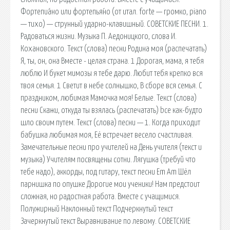
Фортепиа́но или фортепья́но (от итал. forte — громко, piano
— тихо) — струнный ударно-клавишный. СОВЕТСКИЕ ПЕСНИ. 1.
Радоваться жизни. Музыка П. Аедоницкого, слова И.
Кохановского. Текст (слова) песни Родина моя (распечатать)
Я, ты, он, она Вместе - целая страна. 1 Дорогая, мама, я тебя
люблю И букет мимозы я тебе дарю. Любит тебя крепко вся
твоя семья. 1 Светит в небе солнышко, В сборе вся семья. С
праздником, любимая Мамочка моя! Белые. Текст (слова)
песни Скажи, откуда ты взялась (распечатать) bсе как-будто
шло своим путем. Текст (слова) песни — 1. Когда приходит
бабушка любимая моя, Её встречает весело счастливая.
Замечательные песни про учителей на День учителя (текст и
музыка) Учителям посвящены сотни. Лягушка (требуй что
тебе надо), аккорды, под гитару, текст песни Em Am Шёл
парнишка по опушке Дорогие мои ученики! Нам предстоит
сложная, но радостная работа. Вместе с учащимися.
Полужирный Наклонный текст Подчеркнутый текст
Зачеркнутый текст Выравнивание по левому. СОВЕТСКИЕ