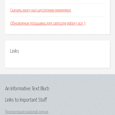
Скачать книгу нил шустерман междумир
Обновление прошивки для samsung galaxy ace 3
Links
An Informative Text Blurb
Links to Important Stuff
Презентация николай рерих