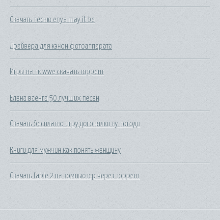
Скачать песню enya may it be
Драйвера для кэнон фотоаппарата
Игры на пк wwe скачать торрент
Елена ваенга 50 лучших песен
Скачать бесплатно игру догонялки ну погоди
Книги для мужчин как понять женщину
Скачать fable 2 на компьютер через торрент