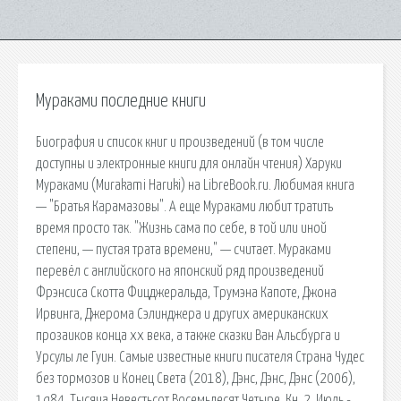
Мураками последние книги
Биография и список книг и произведений (в том числе
доступны и электронные книги для онлайн чтения) Харуки
Мураками (Murakami Haruki) на LibreBook.ru. Любимая книга
— "Братья Карамазовы". А еще Мураками любит тратить
время просто так. "Жизнь сама по себе, в той или иной
степени, — пустая трата времени," — считает. Мураками
перевёл с английского на японский ряд произведений
Фрэнсиса Скотта Фицджеральда, Трумэна Капоте, Джона
Ирвинга, Джерома Сэлинджера и других американских
прозаиков конца xx века, а также сказки Ван Альсбурга и
Урсулы ле Гуин. Самые известные книги писателя Страна Чудес
без тормозов и Конец Света (2018), Дэнс, Дэнс, Дэнс (2006),
1q84. Тысяча Невестьсот Восемьдесят Четыре. Кн. 2. Июль -