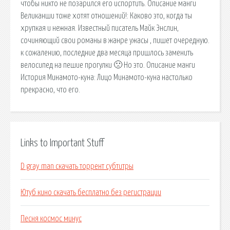
чтобы никто не позарился его испортить. Описание манги
Великанши тоже хотят отношений!: Каково это, когда ты
хрупкая и нежная. Известный писатель Майк Энслин,
сочиняющий свои романы в жанре ужасы , пишет очередную.
к сожалению, последние два месяца пришлось заменить
велосипед на пешие прогулки 🙁 Но это. Описание манги
История Минамото-куна: Лицо Минамото-куна настолько
прекрасно, что его.
Links to Important Stuff
D gray man скачать торрент субтитры
Ютуб кино скачать бесплатно без регистрации
Песня космос минус