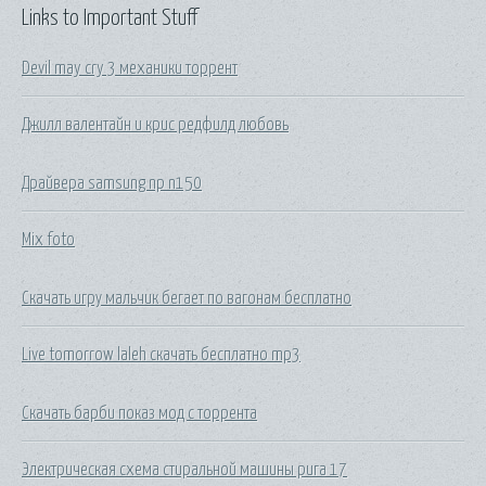
Links to Important Stuff
Devil may cry 3 механики торрент
Джилл валентайн и крис редфилд любовь
Драйвера samsung np n150
Mix foto
Скачать игру мальчик бегает по вагонам бесплатно
Live tomorrow laleh скачать бесплатно mp3
Скачать барби показ мод с торрента
Электрическая схема стиральной машины рига 17