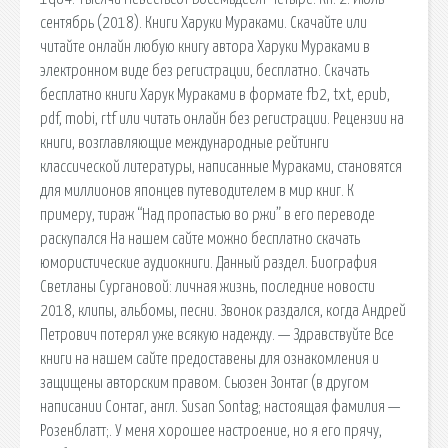
сентябрь (2018). Книги Харуки Мураками. Скачайте или
читайте онлайн любую книгу автора Харуки Мураками в
электронном виде без регистрации, бесплатно. Скачать
бесплатно книги Харук Мураками в формате fb2, txt, epub,
pdf, mobi, rtf или читать онлайн без регистрации. Рецензии на
книги, возглавляющие международные рейтинги
классической литературы, написанные Мураками, становятся
для миллионов японцев путеводителем в мир книг. К
примеру, тираж “Над пропастью во ржи” в его переводе
раскупался На нашем сайте можно бесплатно скачать
юмористические аудиокниги. Данный раздел. Биография
Светланы Сургановой: личная жизнь, последние новости
2018, клипы, альбомы, песни. Звонок раздался, когда Андрей
Петрович потерял уже всякую надежду. — Здравствуйте Все
книги на нашем сайте предоставены для ознакомления и
защищены авторским правом. Сьюзен Зонтаг (в другом
написании Сонтаг, англ. Susan Sontag; настоящая фамилия —
Розенблатт;. У меня хорошее настроение, но я его прячу,