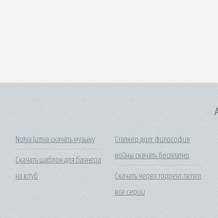
A
Nokia lumia скачать музыку
Сталкер долг философия
войны скачать бесплатно
Скачать шаблон для баннера
на ютуб
Скачать через торрент пепел
все серии