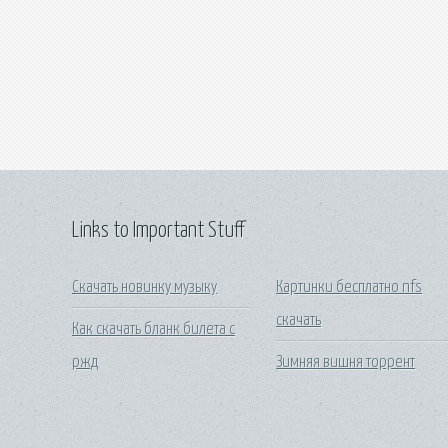
Links to Important Stuff
Скачать новинку музыку
Картинки бесплатно nfs
скачать
Как скачать бланк билета с
ржд
Зимняя вишня торрент