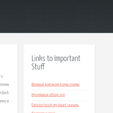
Links to Important
Stuff
 и
сезоны
Вязание крючком осень схемы
urdoch
Игромания обзор игр
атно в
Danuta touch my heart скачать