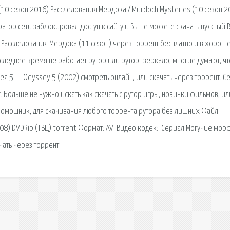
10 сезон 2016) Расследования Мердока / Murdoch Mysteries (10 сезон 2
ратор сети заблокировал доступ к сайту и Вы не можете скачать нужный 
ку Расследования Мердока (11 сезон) через торрент бесплатно и в хорош
оследнее время не работает рутор или руторг зеркало, многие думают, чт
ея 5 — Odyssey 5 (2002) смотреть онлайн, или скачать через торрент. С
 Больше не нужно искать как скачать с рутор игры, новинки фильмов, и
помощник, для скачивания любого торрента рутора без лишних Файл:
8) DVDRip (ТВЦ).torrent Формат: AVI Видео кодек:. Сериал Могучие мор
чать через торрент.