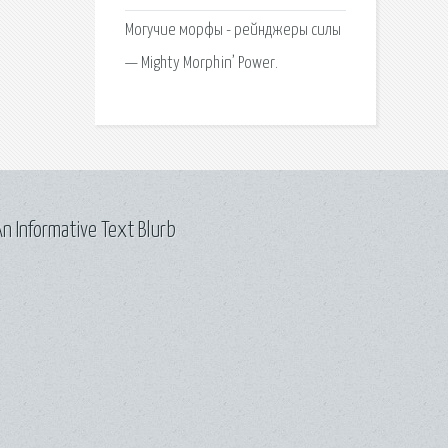
Могучие морфы - рейнджеры силы
— Mighty Morphin’ Power.
n Informative Text Blurb