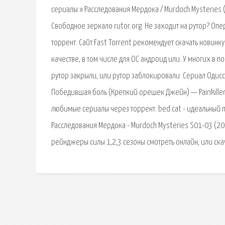
сериалы » Расследования Мердока / Murdoch Mysteries (
Свободное зеркало rutor.org. Не заходит на рутор? Опе
торрент. Сайт Fast Torrent рекомендует скачать новин
качестве, в том числе для ОС андроид или. У многих в п
рутор закрыли, или рутор заблокировали. Сериал Одисс
Победившая боль (Крепкий орешек Джейн) — Painkiller.
любимые сериалы через торрент. bed.cat - идеальный 
Расследования Мердока - Murdoch Mysteries S01-03 (200
рейнджеры силы 1,2,3 сезоны смотреть онлайн, или ска