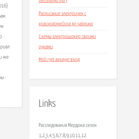
бесплатно mp3
016).
Расписание электричек с
Вам
красноармейска до чаплино
ем
Схемы электрошокер своими
о
руками
ериал
ли же
Мой гугл аккаунт вход
фы -
Links
Расследования Мердока сезон
1,2,3,4,5,6,7,8,9,10,11,12.