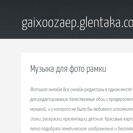
gaixoozaep.glentaka.c
Музыка для фото рамки
Фотошоп онлайн! Все онлайн редакторы в одном месте!
для редактирования. Качественные обои с предпросмотр
музыкой, и у которого не было бы любимого исполнителя
стихи, раскраски, презентации, детские. Красивые карт
легко подобрать тематическое изображение и бесплатн