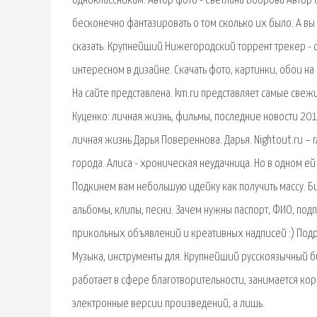
одноклассникам. Автор фото - Светлана Боброва Автор
бесконечно фантазировать о том сколько их было. А вы з
сказать. Крупнейший Нижегородский торрент трекер - с
интересном в дизайне. Скачать фото, картинки, обои на
На сайте представлена. km.ru представляет самые свеж
Куценко: личная жизнь, фильмы, последние новости 20
личная жизнь Дарья Повереннова. Дарья. Nightout.ru –
города. Алиса - хроническая неудачница. Но в одном е
Подкинем вам небольшую идейку как получить массу. Б
альбомы, клипы, песни. Зачем нужны паспорт, ФИО, под
прикольных объявлений и креативных надписей :) Подро
Музыка, инструменты для. Крупнейший русскоязычный би
работает в сфере благотворительности, занимается кор
электронные версии произведений, а лишь.