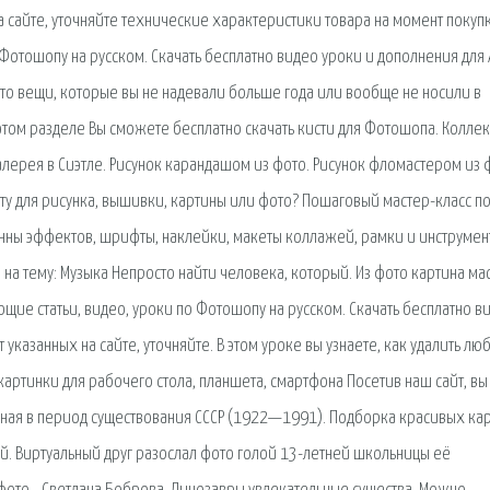
а сайте, уточняйте технические характеристики товара на момент покуп
 Фотошопу на русском. Скачать бесплатно видео уроки и дополнения для
 Это вещи, которые вы не надевали больше года или вообще не носили в
 этом разделе Вы сможете бесплатно скачать кисти для Фотошопа. Колле
алерея в Сиэтле. Рисунок карандашом из фото. Рисунок фломастером из 
рту для рисунка, вышивки, картины или фото? Пошаговый мастер-класс п
Тонны эффектов, шрифты, наклейки, макеты коллажей, рамки и инструмен
а тему: Музыка Непросто найти человека, который. Из фото картина ма
щие статьи, видео, уроки по Фотошопу на русском. Скачать бесплатно в
указанных на сайте, уточняйте. В этом уроке вы узнаете, как удалить лю
картинки для рабочего стола, планшета, смартфона Посетив наш сайт, вы
нная в период существования СССР (1922—1991). Подборка красивых ка
й. Виртуальный друг разослал фото голой 13-летней школьницы её