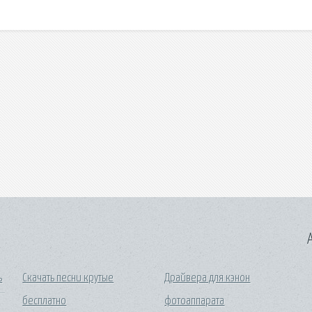
A
ь
Скачать песни крутые
Драйвера для кэнон
бесплатно
фотоаппарата