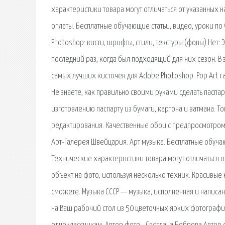
характеристики товара могут отличаться от указанных н
оплаты. Бесплатные обучающие статьи, видео, уроки по
Photoshop: кисти, шрифты, стили, текстуры (фоны) Нет:
последний раз, когда был подходящий для них сезон. В
самых лучших кисточек для Adobe Photoshop. Pop Art г
Не знаете, как правильно своими руками сделать паспа
изготовлению паспарту из бумаги, картона и ватмана. 
редактирования. Качественные обои с предпросмотром н
Арт-Галерея Швейцария. Арт музыка. Бесплатные обучаю
Технические характеристики товара могут отличаться от 
объект на фото, используя несколько техник. Красивые 
сможете. Музыка СССР — музыка, исполненная и написа
на Ваш рабочий стол из 50 цветочных ярких фотографи