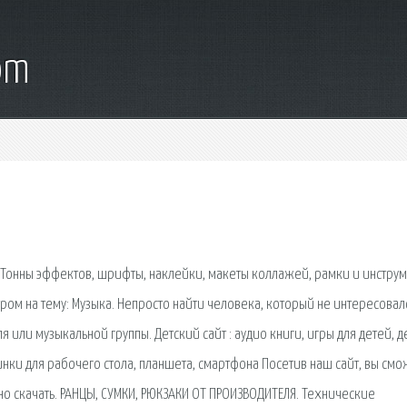
om
 Тонны эффектов, шрифты, наклейки, макеты коллажей, рамки и инстру
ом на тему: Музыка. Непросто найти человека, который не интересовал
 или музыкальной группы. Детский сайт : аудио книги, игры для детей, д
инки для рабочего стола, планшета, смартфона Посетив наш сайт, вы см
о скачать. РАНЦЫ, СУМКИ, РЮКЗАКИ ОТ ПРОИЗВОДИТЕЛЯ. Технические