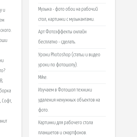
Музыка - фото обои на рабочий
у и
стол, картинки с музыкантами.
сем
ского.
Арт Фотоэффекты онлайн
Гоши
бесплатно - сделать.
Уроки Photoshop (статьи и видео
ни
уроки по фотошопу).
то?
Mike.
8,
Изучаем в Фотошоп техники
дборка
удаления ненужных объектов на
 Софт,
фото.
анит
Картинки для рабочего стола
планшетов и смартфонов.