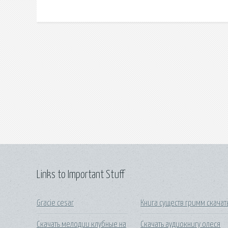
Links to Important Stuff
Gracie cesar
Книга существ гримм скачат
Скачать мелодии клубные на
Скачать аудиокнигу олеся