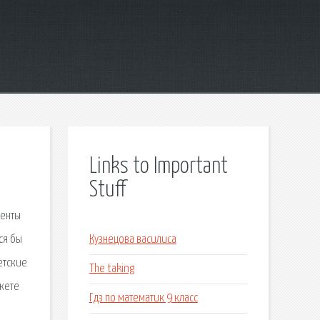
Links to Important
Stuff
менты
ся бы
Кузнецова василиса
етские
The taking
ожете
Гдз по математик 9 класс