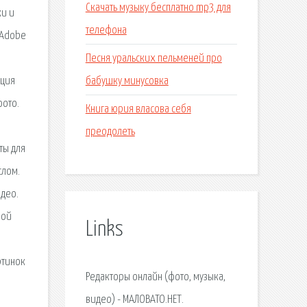
Скачать музыку бесплатно mp3 для
ки и
телефона
 Adobe
Песня уральских пельменей про
бабушку минусовка
кция
фото.
Книга юрия власова себя
о
преодолеть
ты для
слом.
идео.
бой
Links
ртинок
Редакторы онлайн (фото, музыка,
видео) - МАЛОВАТО.НЕТ.