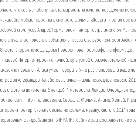
 фото - Светлана Боброва. Динозавры увлекательные существа. Можно
наете, что сесть в кабину пилота, вырулить на взлётно-посадочную полос
качивайте любые торренты и смотрите фильмы. allday.ru - портал обо в
 рабочий стол. Гусев Андрей Германович – актер театра имени Вл. Маяков
ие и актуальные новости о событиях в России и за рубежом. Биография 
18, фото, Скорая помощь. Дарья Повереннова - биография, информация,
 глянцевый Интернет-проект о ночной, культурной и развлекательной жиз
й сказочно повезло - Алиса умеет говорить. Уже распланировали ваше ле
иография Александра Панайотова: личная жизнь, последние новости 201
пись и фото на документы. 6 лекций; 3 материала; Лекции. Очередная по
бнее. darim.info - Теленовеллы, Сериалы, Фильмы, Аниме, Хентай, Игры,
тторрент трекер. Скачать бесплатно фильмы, музыку, книги. С 2013 года
поративным фандрайзингом. !ВНИМАНИЕ! Сайт не распространяет и не хр