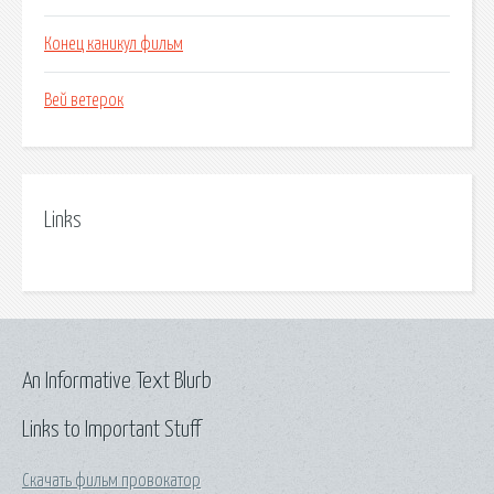
Конец каникул фильм
Вей ветерок
Links
An Informative Text Blurb
Links to Important Stuff
Скачать фильм провокатор