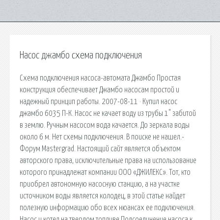
Насос джамбо схема подключения
Схема подключения насоса-автомата Джамбо Простая
конструкция обеспечивает Джамбо насосам простой и
надежный принцип работы. 2007-08-11 · Купил насос
джамбо 6035 П-К. Насос не качает воду из трубы 1" забитой
в землю. Ручным насосом вода качается. До зеркала воды
около 6 м. Нет схемы подключения. В поиске не нашел.-
Форум Mastergrad. Настоящий сайт является объектом
авторского права, исключительные права на использование
которого принадлежат компании ООО «ДЖИЛЕКС». Тот, кто
приобрел автономную насосную станцию, а на участке
источником воды является колодец, в этой статье найдет
полезную информацию обо всех нюансах ее подключения.
Насос и котел на твердом топливе Подсоединение насоса к