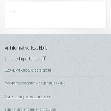
Links
An Informative Text Blurb
Links to Important Stuff
120 минут классики рока архив
Москва территориальное деление схема
Скачать книгу залесский к рсха
Успенский б а поэтика композиции