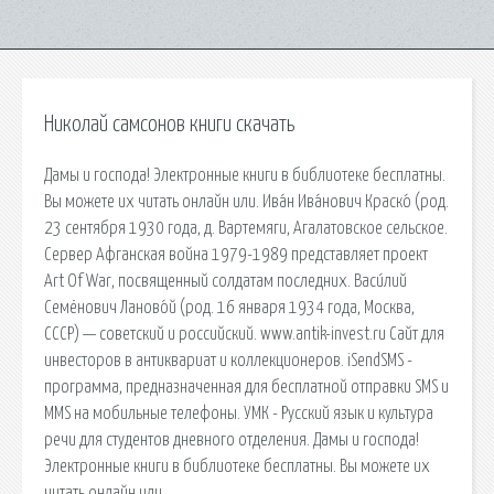
Николай самсонов книги скачать
Дамы и господа! Электронные книги в библиотеке бесплатны.
Вы можете их читать онлайн или. Ива́н Ива́нович Краско́ (род.
23 сентября 1930 года, д. Вартемяги, Агалатовское сельское.
Сервер Афганская война 1979-1989 представляет проект
Art Of War, посвященный солдатам последних. Васи́лий
Семёнович Ланово́й (род. 16 января 1934 года, Москва,
СССР) — советский и российский. www.antik-invest.ru Сайт для
инвесторов в антиквариат и коллекционеров. iSendSMS -
программа, предназначенная для бесплатной отправки SMS и
MMS на мобильные телефоны. УМК - Русский язык и культура
речи для студентов дневного отделения. Дамы и господа!
Электронные книги в библиотеке бесплатны. Вы можете их
читать онлайн или.