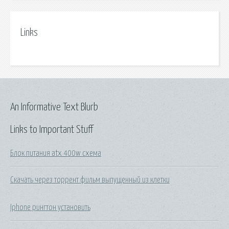
Links
An Informative Text Blurb
Links to Important Stuff
Блок питания atx 400w схема
Скачать через торрент фильм выпущенный из клетки
Iphone рингтон установить