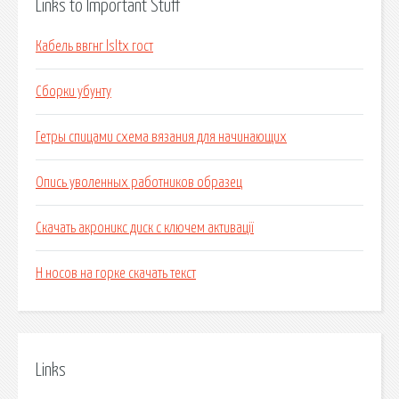
Links to Important Stuff
Кабель ввгнг lsltx гост
Сборки убунту
Гетры спицами схема вязания для начинающих
Опись уволенных работников образец
Скачать акроникс диск с ключем активації
Н носов на горке скачать текст
Links