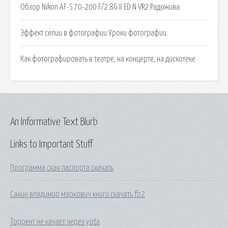
Обзор Nikon AF-S 70-200 F/2.8G II ED N VR2 Радожива.
Эффект сепии в фотографии Уроки фотографии.
Как фотографировать в театре, на концерте, на дискотеке.
An Informative Text Blurb
Links to Important Stuff
Программа скан паспорта скачать
Санин владимир маркович книги скачать fb2
Торрент не качает через yota