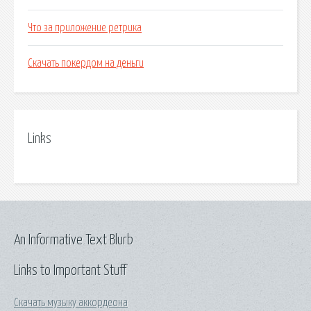
Что за приложение ретрика
Скачать покердом на деньги
Links
An Informative Text Blurb
Links to Important Stuff
Скачать музыку аккордеона