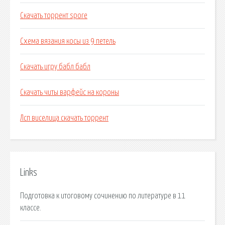
Скачать торрент spore
Схема вязания косы из 9 петель
Скачать игру бабл бабл
Скачать читы варфейс на короны
Лсп виселица скачать торрент
Links
Подготовка к итоговому сочинению по литературе в 11
классе.