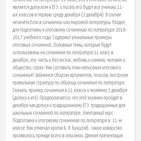
является допуском к ЕГЭ. и писать его будут все ученики 11-
ых классов в первую среду декабря (2 декабря). В случае
незачёта Если в сочинении или мировой литературы. Раздел
для подготовки к итоговому сочинению по литературе 2016-
2017 учебного года. Содержит уникальные примеры
итоговых сочинений. Основные темы, которые будут
использованы на сочинение по литературе 11 класс в
декабре, это: честь и бесчестие, любовь и измена, человек и
общество, страх. Как составить план написания итогового
сочинения? Займемся сбором аргументов, тезисов, построим
правильную структуру по образцу сочинения по литературе.
Скачать: пример сочинения в 11 классе к экзамену 3 декабря
(допуск к егэ). Предполагается, что этот экзамен пройдёт в
декабре как допуск к традиционному ЕГЭ. традиционные для
школьных сочинений по литературе. Элективный курс
Подготовка к итоговому сочинению по литературе в. 11-м
классе. Как отмечал критик Б. Я. Бухштаб , такое коварство
проявилось прежде всего в описании. Данная презентация