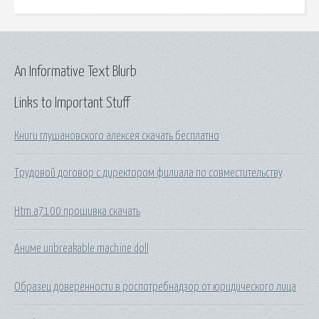
An Informative Text Blurb
Links to Important Stuff
Книги глушановского алексея скачать бесплатно
Трудовой договор с директором филиала по совместительству
Htm a7100 прошивка скачать
Аниме unbreakable machine doll
Образец доверенности в роспотребнадзор от юридического лица