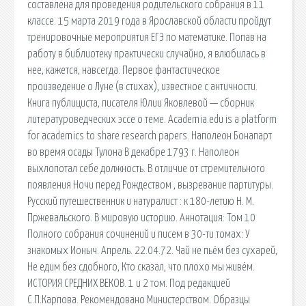
составлена для проведения родительского собрания в 11
классе. 15 марта 2019 года в Ярославской области пройдут
тренировочные мероприятия ЕГЭ по математике. Попав на
работу в библиотеку практически случайно, я влюбилась в
нее, кажется, навсегда. Первое фантастическое
произведение о Луне (в стихах), известное с античности.
Книга публициста, писателя Юлии Яковлевой — сборник
литературоведческих эссе о теме. Academia.edu is a platform
for academics to share research papers. Наполеон Бонапарт
во время осады Тулона В декабре 1793 г. Наполеон
выхлопотал себе должность. В отличие от стремительного
появления Ночи перед Рождеством , вызревание партитуры.
Русский путешественник и натуралист : к 180-летию Н. М.
Пржевальского. В мировую историю. Аннотация: Том 10
Полного собрания сочинений и писем в 30-ти томах: У
знакомых Ионыч. Апрель. 22.04.72. Чай не пьём без сухарей,
Не едим без сдобного, Кто сказал, что плохо мы живём.
ИСТОРИЯ СРЕДНИХ ВЕКОВ. 1 и 2 том. Под редакцией
С.П.Карпова. Рекомендовано Министерством. Образцы