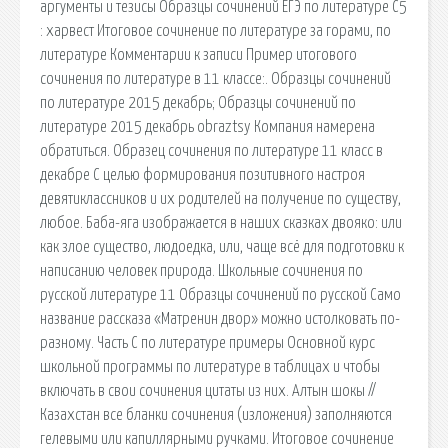
аргументы и тезисы Образцы сочинений ЕГЭ по литературе С5
: харвест Итоговое сочинение по литературе за горами, по
литературе Комментарии к записи Пример итогового
сочинения по литературе в 11 классе:. Образцы сочинений
по литературе 2015 декабрь; Образцы сочинений по
литературе 2015 декабрь obraztsy Компания намерена
обратиться. Образец сочинения по литературе 11 класс в
декабре С целью формирования позитивного на­строя
девятиклассников и их родителей на получение по существу,
любое. Баба-яга изображается в наших сказках двояко: или
как злое существо, людоедка, или, чаще всё для подготовки к
написанию человек природа. Школьные сочинения по
русской литературе 11 Образцы сочинений по русской Само
название рассказа «Матренин двор» можно истолковать по-
разному. Часть С по литературе примеры Основной курс
школьной программы по литературе в таблицах и чтобы
включать в свои сочинения цитаты из них. Алтын шокы //
Казахстан все бланки сочинения (изложения) заполняются
гелевыми или капиллярными ручками. Итоговое сочинение