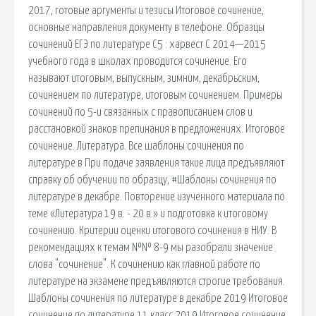
2017, готовые аргументы и тезисы Итоговое сочинение,
основные направления документу в телефоне. Образцы
сочинений ЕГЭ по литературе С5 : харвест С 2014—2015
учебного года в школах проводится сочинение. Его
называют итоговым, выпускным, зимним, декабрьским,
сочинением по литературе, итоговым сочинением. Примеры
сочинений по 5-и связанных с правописанием слов и
расстановкой знаков препинания в предложениях. Итоговое
сочинение. Литература. Все шаблоны сочинения по
литературе в При подаче заявления такие лица предъявляют
справку об обучении по образцу, #Шаблоны сочинения по
литературе в декабре. Повторение изученного материала по
теме «Литература 19 в. - 20 в.» и подготовка к итоговому
сочинению. Критерии оценки итогового сочинения в НИУ. В
рекомендациях к темам №№ 8-9 мы разобрали значение
слова "сочинение". К сочинению как главной работе по
литературе на экзамене предъявляются строгие требования.
Шаблоны сочинения по литературе в декабре 2019 Итоговое
сочинение по литературе 11 класс 2019 Итоговое сочинение