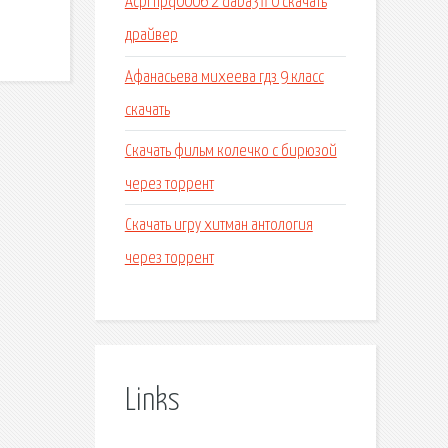
Acpi hpq0006 2 daba3ff 0 скачать
драйвер
Афанасьева михеева гдз 9 класс
скачать
Скачать фильм колечко с бирюзой
через торрент
Скачать игру хитман антология
через торрент
Links