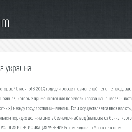
om
а украина
огории? Отлично! В 2019 году для россиян изменений нет и не предвиди
я. Правила, которые применяются для перевозки ввоза или вывоза живот
вотных) между государствами-членами. Если осуществляется ввоз валюты
льном порядке должна иметь безналичный вид (выписка из банка, карто
ЕТРОЛОГИЯ И СЕРТИФИКАЦИЯ УЧЕБНИК Рекомендовано Министерством