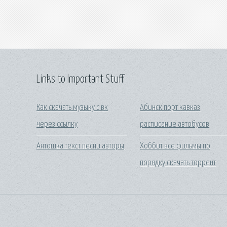
Links to Important Stuff
Как скачать музыку с вк
Абинск порт кавказ
через ссылку
расписание автобусов
Антошка текст песни авторы
Хоббит все фильмы по
порядку скачать торрент