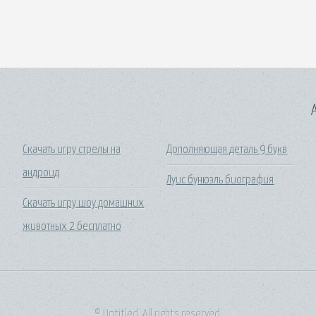
A
Скачать игру стрелы на
Дополняющая деталь 9 букв
андроид
Луис бунюэль биография
Скачать игру шоу домашних
животных 2 бесплатно
© Untitled. All rights reserved.