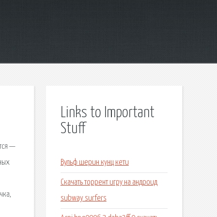
Links to Important
Stuff
тся —
ных
Вульф шерин кунц кети
,
Скачать торрент игру на андроид
чка,
subway surfers