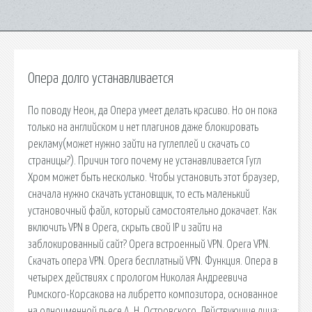
Опера долго устанавливается
По поводу Неон, да Опера умеет делать красиво. Но он пока
только на английском и нет плагинов даже блокировать
рекламу(может нужно зайти на гуглеплей и скачать со
страницы?). Причин того почему не устанавливается Гугл
Хром может быть несколько. Чтобы установить этот браузер,
сначала нужно скачать установщик, то есть маленький
установочный файл, который самостоятельно докачает. Как
включить VPN в Opera, скрыть свой IP и зайти на
заблокированный сайт? Opera встроенный VPN. Opera VPN.
Скачать опера VPN. Opera бесплатный VPN. Функция. Опера в
четырех действиях с прологом Николая Андреевича
Римского-Корсакова на либретто композитора, основанное
на одноименной пьесе А. Н. Островского. Действующие лица: