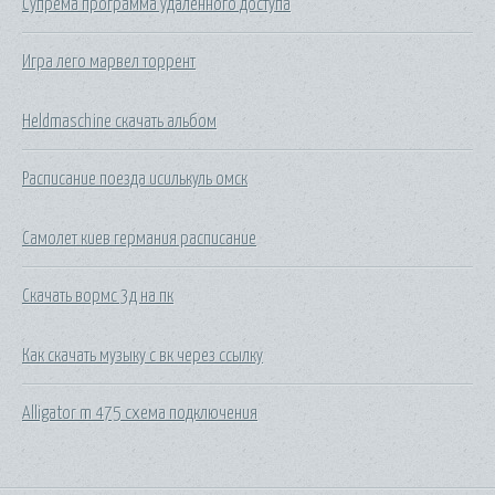
Супрема программа удаленного доступа
Игра лего марвел торрент
Heldmaschine скачать альбом
Расписание поезда исилькуль омск
Самолет киев германия расписание
Скачать вормс 3д на пк
Как скачать музыку с вк через ссылку
Alligator m 475 схема подключения