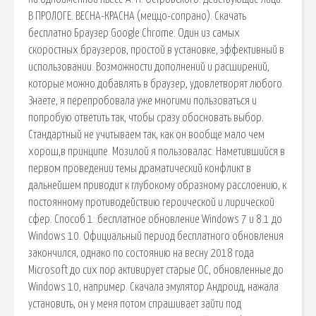
В ПРОЛОГЕ. ВЕСНА-КРАСНА (меццо-сопрано). Скачать
бесплатно Браузер Google Chrome. Один из самых
скоростных браузеров, простой в установке, эффективный в
использовании. Возможности дополнений и расширений,
которые можно добавлять в браузер, удовлетворят любого.
Знаете, я перепробовала уже многими пользоваться и
попробую ответить так, чтобы сразу обосновать выбор.
Стандартный не учитываем так, как он вообще мало чем
хорош,в принципе. Мозилой я пользовалас. Наметившийся в
первом проведении темы драматический конфликт в
дальнейшем приводит к глубокому образному расслоению, к
постоянному противодействию героической и лирической
сфер. Способ 1: бесплатное обновление Windows 7 и 8.1 до
Windows 10. Официальный период бесплатного обновления
закончился, однако по состоянию на весну 2018 года
Microsoft до сих пор активирует старые ОС, обновленные до
Windows 10, например. Скачала эмулятор Андроид, нажала
установить, он у меня потом спрашивает зайти под