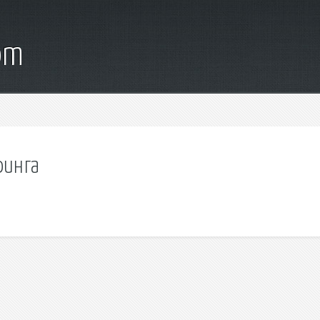
om
финга