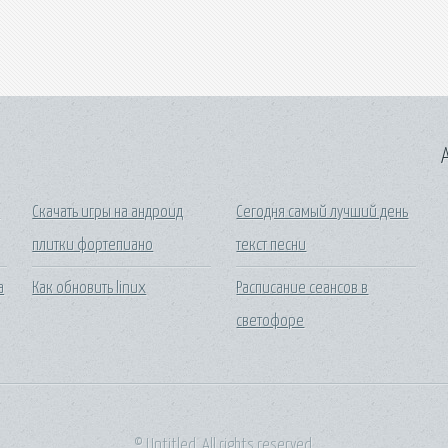
A
и
Скачать игры на андроид
Сегодня самый лучший день
плитки фортепиано
текст песни
а
Как обновить linux
Расписание сеансов в
светофоре
© Untitled. All rights reserved.