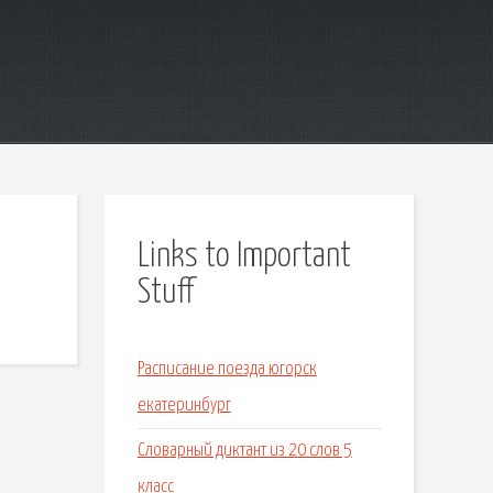
Links to Important
Stuff
Расписание поезда югорск
екатеринбург
Словарный диктант из 20 слов 5
класс