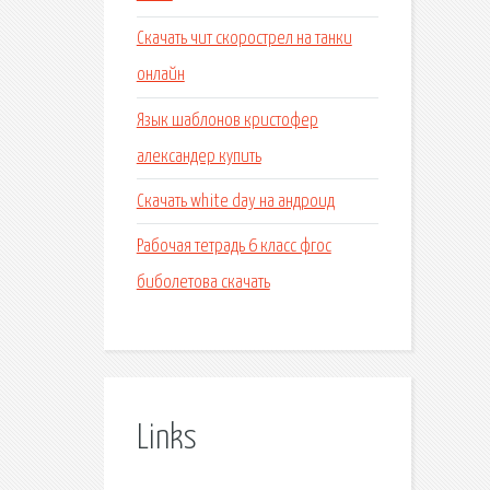
Скачать чит скорострел на танки
онлайн
Язык шаблонов кристофер
александер купить
Скачать white day на андроид
Рабочая тетрадь 6 класс фгос
биболетова скачать
Links