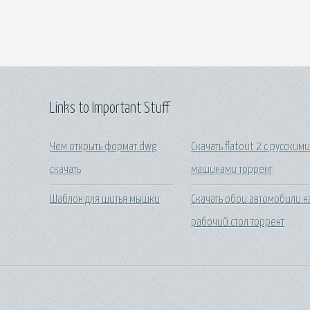
Links to Important Stuff
Чем открыть формат dwg
Скачать flatout 2 с русским
скачать
машинами торрент
Шаблон для шитья мышки
Скачать обои автомобили н
рабочий стол торрент