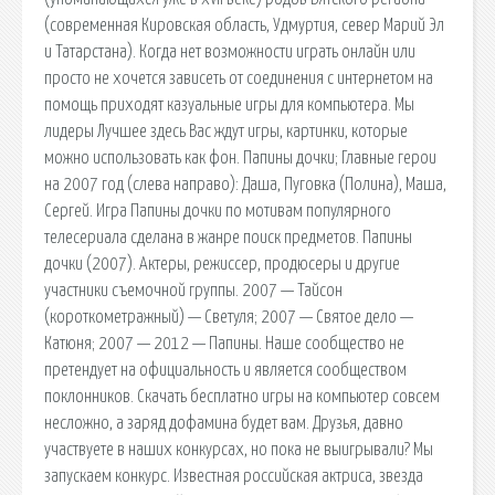
(современная Кировская область, Удмуртия, север Марий Эл
и Татарстана). Когда нет возможности играть онлайн или
просто не хочется зависеть от соединения с интернетом на
помощь приходят казуальные игры для компьютера. Мы
лидеры Лучшее здесь Вас ждут игры, картинки, которые
можно использовать как фон. Папины дочки; Главные герои
на 2007 год (слева направо): Даша, Пуговка (Полина), Маша,
Сергей. Игра Папины дочки по мотивам популярного
телесериала сделана в жанре поиск предметов. Папины
дочки (2007). Актеры, режиссер, продюсеры и другие
участники съемочной группы. 2007 — Тайсон
(короткометражный) — Светуля; 2007 — Святое дело —
Катюня; 2007 — 2012 — Папины. Наше сообщество не
претендует на официальность и является сообществом
поклонников. Скачать бесплатно игры на компьютер совсем
несложно, а заряд дофамина будет вам. Друзья, давно
участвуете в наших конкурсах, но пока не выигрывали? Мы
запускаем конкурс. Известная российская актриса, звезда