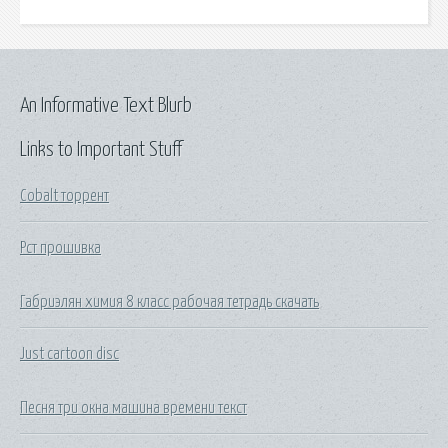
An Informative Text Blurb
Links to Important Stuff
Cobalt торрент
Рст прошивка
Габриэлян химия 8 класс рабочая тетрадь скачать
Just cartoon disc
Песня три окна машина времени текст