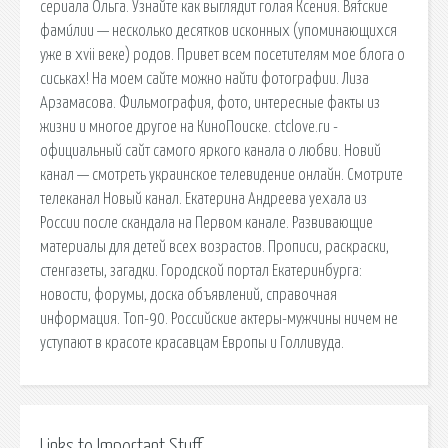
сериала Ольга. Узнайте как выглядит голая Ксения. Вя́тские
фами́лии — несколько десятков исконных (упоминающихся
уже в xvii веке) родов. Привет всем посетителям мое блога о
сиськах! На моем сайте можно найти фотографии. Лиза
Арзамасова. Фильмография, фото, интересные факты из
жизни и многое другое на КиноПоиске. ctclove.ru -
официальный сайт самого яркого канала о любви. Новий
канал — смотреть украинское телевидение онлайн. Смотрите
телеканал Новый канал. Екатерина Андреева уехала из
России после скандала на Первом канале. Развивающие
материалы для детей всех возрастов. Прописи, раскраски,
стенгазеты, загадки. Городской портал Екатеринбурга:
новости, форумы, доска объявлений, справочная
информация. Топ-90. Российские актеры-мужчины ничем не
уступают в красоте красавцам Европы и Голливуда.
Links to Important Stuff