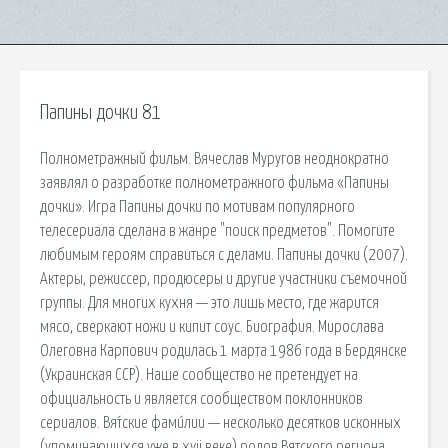
Папины дочки 81
Полнометражный фильм. Вячеслав Муругов неоднократно
заявлял о разработке полнометражного фильма «Папины
дочки». Игра Папины дочки по мотивам популярного
телесериала сделана в жанре "поиск предметов". Помогите
любимым героям справиться с делами. Папины дочки (2007).
Актеры, режиссер, продюсеры и другие участники съемочной
группы. Для многих кухня — это лишь место, где жарится
мясо, сверкают ножи и кипит соус. Биография. Мирослава
Олеговна Карпович родилась 1 марта 1986 года в Бердянске
(Украинская ССР). Наше сообщество не претендует на
официальность и является сообществом поклонников
сериалов. Вя́тские фами́лии — несколько десятков исконных
(упоминающихся уже в xvii веке) родов Вятского региона