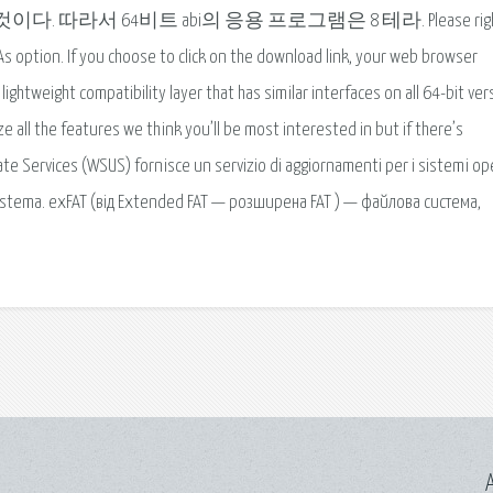
다. 따라서 64비트 abi의 응용 프로그램은 8 테라. Please righ
As option. If you choose to click on the download link, your web browser
ghtweight compatibility layer that has similar interfaces on all 64-bit ver
all the features we think you’ll be most interested in but if there’s
 Services (WSUS) fornisce un servizio di aggiornamenti per i sistemi ope
sistema. exFAT (від Extended FAT — розширена FAT ) — файлова система,
A