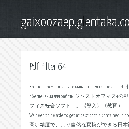
gaixoozaep.glentaka.c
Pdf ifilter 64
Хотите просматривать, создавать и редактировать pdf
обеспечения для работы ジャストオフィ
フィス統合ソフト」。《導入》《教育. Can anyone recommend a 
We need to be able to get at text that i
高い精度で、より自然な変換ができる日本語入力