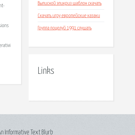
Выписной эпикриз шаблон скачать
t-
Скачать игру европейские казаки
sions
Группа поцелуй 1991 слушать
rativi
Links
n Informative Text Blurb