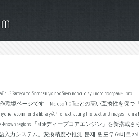
om
-файлы? Загрузите бесплатную пробную версию лучшего программного
ス4の動作環境ページです。Microsoft Officeとの高い互換性を保つ
library/API for extracting the text and images from a P
s contained in pre-known regions 「atokディープコアエンジン」を新搭載
システム。変換精度や推測. 문제. 윈도우 64비트 abi