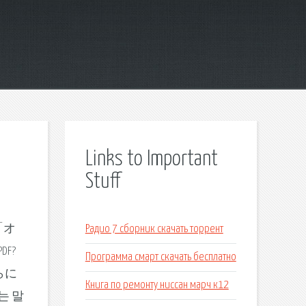
Links to Important
Stuff
「オ
Радио 7 сборник скачать торрент
DF?
Программа смарт скачать бесплатно
さらに
Книга по ремонту ниссан марч к12
는 말