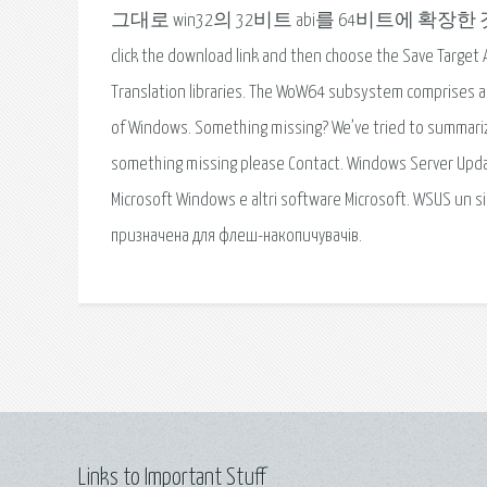
그대로 win32의 32비트 abi를 64비트에 확장한 것이
click the download link and then choose the Save Target 
Translation libraries. The WoW64 subsystem comprises a li
of Windows. Something missing? We’ve tried to summarize 
something missing please Contact. Windows Server Update
Microsoft Windows e altri software Microsoft. WSUS un 
призначена для флеш-накопичувачів.
Links to Important Stuff