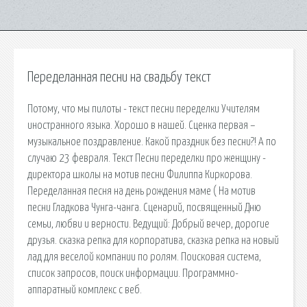
Переделанная песни на свадьбу текст
Потому, что мы пилоты - текст песни переделки Учителям
иностранного языка. Хорошо в нашей. Сценка первая –
музыкальное поздравление. Какой праздник без песни?! А по
случаю 23 февраля. Текст Песни переделки про женщину -
директора школы на мотив песни Филиппа Киркорова.
Переделанная песня на день рождения маме ( На мотив
песни Гладкова Чунга-чанга. Сценарий, посвященный Дню
семьи, любви и верности. Ведущий: Добрый вечер, дорогие
друзья. сказка репка для корпоратива, сказка репка на новый
лад для веселой компании по ролям. Поисковая сиcтема,
список запросов, поиск информации. Программно-
аппаратный комплекс с веб.