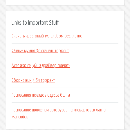
Links to Important Stuff
Скачать крестовый туз альбом бесплатно
Фильм мумия 3d скачать торрент
Acer aspire 5600 драйвер скачать
Сборка вин 7 64 торрент
Расписания поездов одесса балта
Расписание движения автобусов нижневартовск ханты
мансийск