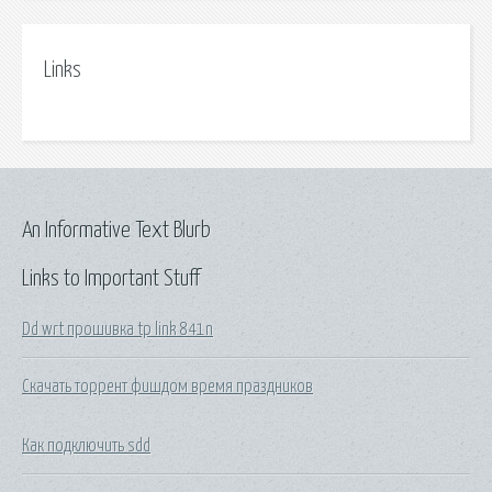
Links
An Informative Text Blurb
Links to Important Stuff
Dd wrt прошивка tp link 841n
Скачать торрент фишдом время праздников
Как подключить sdd