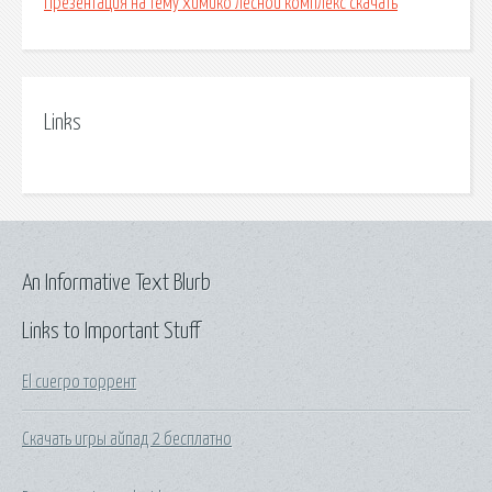
Презентация на тему химико лесной комплекс скачать
Links
An Informative Text Blurb
Links to Important Stuff
El cuerpo торрент
Скачать игры айпад 2 бесплатно