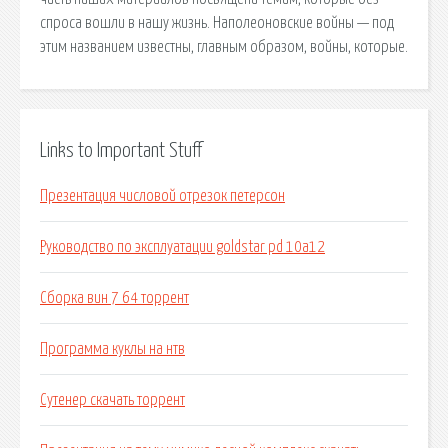
спроса вошли в нашу жизнь. Наполеоновские войны — под
этим названием известны, главным образом, войны, которые.
Links to Important Stuff
Презентация числовой отрезок петерсон
Руководство по эксплуатации goldstar pd 10a12
Сборка вин 7 64 торрент
Программа куклы на нтв
Сутенер скачать торрент