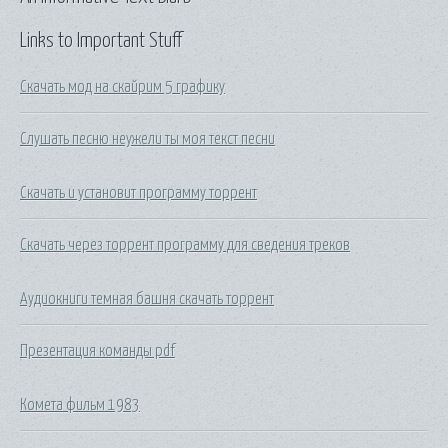
Links to Important Stuff
Скачать мод на скайрим 5 графику
Слушать песню неужели ты моя текст песни
Скачать и установит программу торрент
Скачать через торрент программу для сведения треков
Аудиокниги темная башня скачать торрент
Презентация команды pdf
Комета фильм 1983