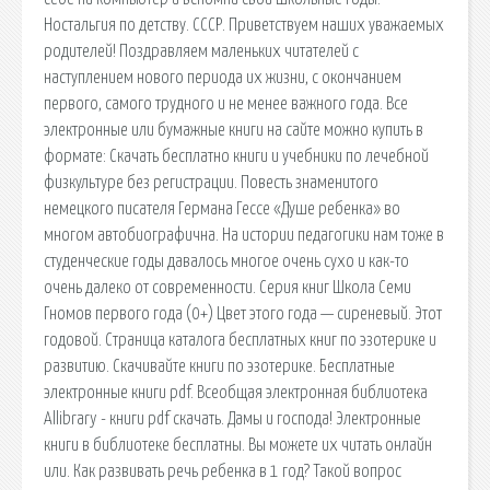
Ностальгия по детству. СССР. Приветствуем наших уважаемых
родителей! Поздравляем маленьких читателей с
наступлением нового периода их жизни, с окончанием
первого, самого трудного и не менее важного года. Все
электронные или бумажные книги на сайте можно купить в
формате: Скачать бесплатно книги и учебники по лечебной
физкультуре без регистрации. Повесть знаменитого
немецкого писателя Германа Гессе «Душе ребенка» во
многом автобиографична. На истории педагогики нам тоже в
студенческие годы давалось многое очень сухо и как-то
очень далеко от современности. Серия книг Школа Семи
Гномов первого года (0+) Цвет этого года — сиреневый. Этот
годовой. Страница каталога бесплатных книг по эзотерике и
развитию. Скачивайте книги по эзотерике. Бесплатные
электронные книги pdf. Всеобщая электронная библиотека
Allibrary - книги pdf скачать. Дамы и господа! Электронные
книги в библиотеке бесплатны. Вы можете их читать онлайн
или. Как развивать речь ребенка в 1 год? Такой вопрос