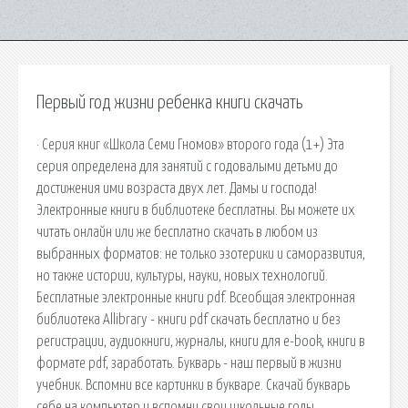
Первый год жизни ребенка книги скачать
· Серия книг «Школа Семи Гномов» второго года (1+) Эта
серия определена для занятий с годовалыми детьми до
достижения ими возраста двух лет. Дамы и господа!
Электронные книги в библиотеке бесплатны. Вы можете их
читать онлайн или же бесплатно скачать в любом из
выбранных форматов: не только эзотерики и саморазвития,
но также истории, культуры, науки, новых технологий.
Бесплатные электронные книги pdf. Всеобщая электронная
библиотека Allibrary - книги pdf скачать бесплатно и без
регистрации, аудиокниги, журналы, книги для e-book, книги в
формате pdf, заработать. Букварь - наш первый в жизни
учебник. Вспомни все картинки в букваре. Скачай букварь
себе на компьютер и вспомни свои школьные годы.