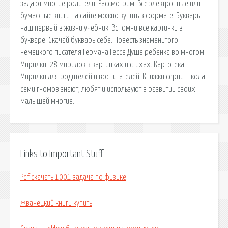
задают многие родители. Рассмотрим. Все электронные или
бумажные книги на сайте можно купить в формате: Букварь -
наш первый в жизни учебник. Вспомни все картинки в
букваре. Скачай букварь себе. Повесть знаменитого
немецкого писателя Германа Гессе Душе ребенка во многом.
Мирилки: 28 мирилок в картинках и стихах. Картотека
Мирилки для родителей и воспитателей. Книжки серии Школа
семи гномов знают, любят и используют в развитии своих
малышей многие.
Links to Important Stuff
Pdf скачать 1001 задача по физике
Жванецкий книги купить