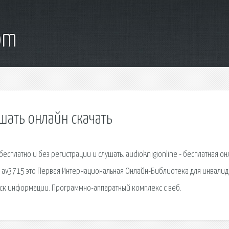
om
шать онлайн скачать
есплатно и без регистрации и слушать. audioknigionline - бесплатная о
. av3715 это Первая Интернациональная Онлайн-Библиотека для инвалид
оиск информации. Программно-аппаратный комплекс с веб.