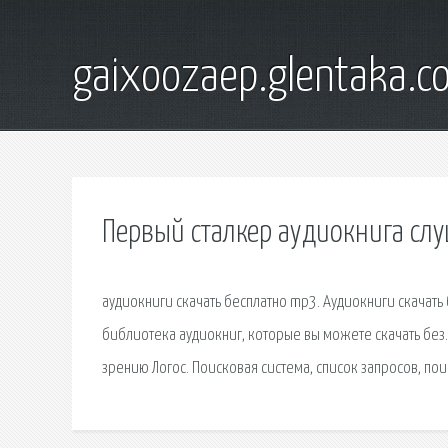
gaixoozaep.glentaka.c
Первый сталкер аудиокнига слу
аудиокниги скачать бесплатно mp3. Аудиокниги скачать б
библиотека аудиокниг, которые вы можете скачать без
зрению Логос. Поисковая сиcтема, список запросов, п