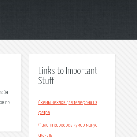
Links to Important
Stuff
нлайн
ов по
Схемы чехлов для телефона из
фетра
Филипп киркоров кумир минус
скачать