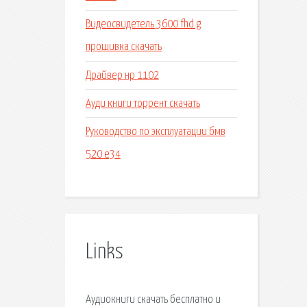
Видеосвидетель 3600 fhd g
прошивка скачать
Драйвер нр 1102
Ауди книги торрент скачать
Руководство по эксплуатации бмв
520 е34
Links
Аудиокниги скачать бесплатно и