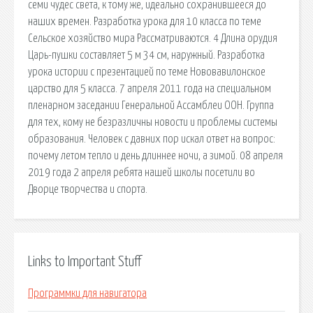
семи чудес света, к тому же, идеально сохранившееся до
наших времен. Разработка урока для 10 класса по теме
Сельское хозяйство мира Рассматриваются. 4 Длина орудия
Царь-пушки составляет 5 м 34 см, наружный. Разработка
урока истории с презентацией по теме Нововавилонское
царство для 5 класса. 7 апреля 2011 года на специальном
пленарном заседании Генеральной Ассамблеи ООН. Группа
для тех, кому не безразличны новости и проблемы системы
образования. Человек с давних пор искал ответ на вопрос:
почему летом тепло и день длиннее ночи, а зимой. 08 апреля
2019 года 2 апреля ребята нашей школы посетили во
Дворце творчества и спорта.
Links to Important Stuff
Программки для навигатора