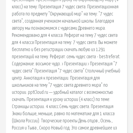
класс) на тему: Презентация 7 чудес света. Презентационная
работа по предмету "Окружающий мир" на тему: "7 чудес
света", созданная учеником начальной школы. Благодаря
автору мы познакомимся с чудесами Древнего мира.
Рекомендовано для 4 класса. Реферат на тему 7 чудес света
для 4 класса Презентация на тему: 7 чудес света. Вы можете
бесплатно и без регистрации скачать любую из 1291
презентаций на тему. Реферат: семь чудес света - bestreferat.
Содержание: восьмое чудо. › Презентации › Презентация "7
чудес света" Презентация "7 чудес света" Столичный учебный
центр. Аннотация к презентации. Презентация для
школьников на тему "7 чудес света древнего мира" по
истории. pptCloud.ru — удобный каталог с возможностью
скачать. Презентация к уроку истории (4 класс) по теме:
Страницы истории. 4 класс.Семь чудес света. Презентация
Знаки больше, меньше, равно по математике для 1 класса
(Школа России). Творческие проекты День отцов , Осень ,
Россия и Тыва , Скоро Новый год. Это самое древнейшее из