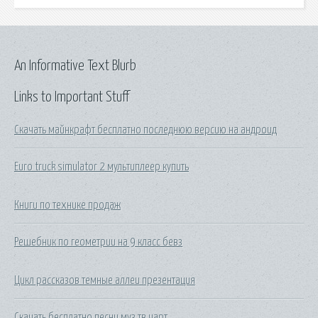
An Informative Text Blurb
Links to Important Stuff
Скачать майнкрафт бесплатно последнюю версию на андроид
Euro truck simulator 2 мультиплеер купить
Книги по технике продаж
Решебник по геометрии на 9 класс бевз
Цикл рассказов темные аллеи презентация
Скачать бесплатно песни муз тв чарт