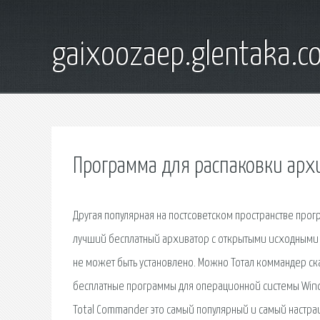
gaixoozaep.glentaka.c
Программа для распаковки архи
Другая популярная на постсоветском пространстве програ
лучший бесплатный архиватор с открытыми исходными 
не может быть установлено. Можно Тотал коммандер ск
бесплатные программы для операционной системы Windo
Total Commander это самый популярный и самый настра