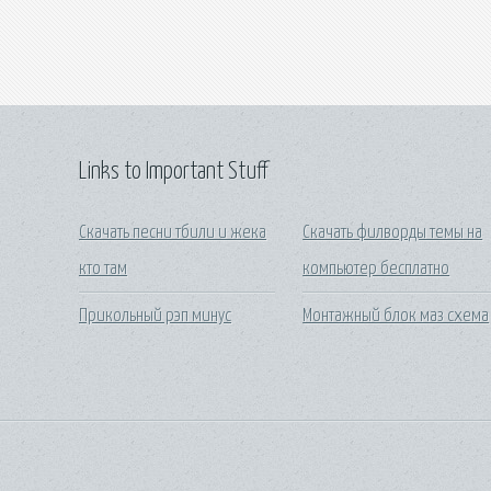
Links to Important Stuff
Скачать песни тбили и жека
Скачать филворды темы на
кто там
компьютер бесплатно
Прикольный рэп минус
Монтажный блок маз схема