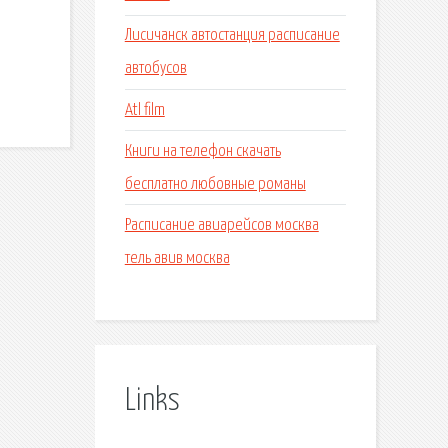
Лисичанск автостанция расписание
автобусов
Atl film
Книги на телефон скачать
бесплатно любовные романы
Расписание авиарейсов москва
тель авив москва
Links