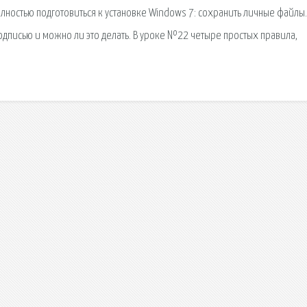
олностью подготовиться к установке Windows 7: сохранить личные файлы.
одписью и можно ли это делать. В уроке №22 четыре простых правила,