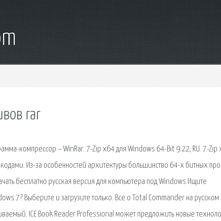
om
вов rar
мма-компрессор – WinRar. 7-Zip x64 для Windows 64-Bit 9.22, RU. 7-Zip 
кодами. Из-за особенностей архитектуры большинство 64-х битных пр
ачать бесплатно русская версия для компьютера под Windows Ищите
ws 7? Выберите и загрузите только. Все о Total Commander на русском 
иваемый. ICE Book Reader Professional может предложить новые техноло