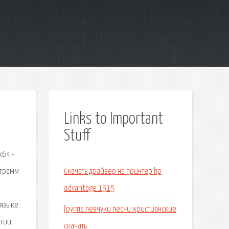
Links to Important
Stuff
x64 -
ограмм
Скачать драйвер на принтер hp
advantage 1515
языке.
Группа левчуки песни христианские
гии,
скачать