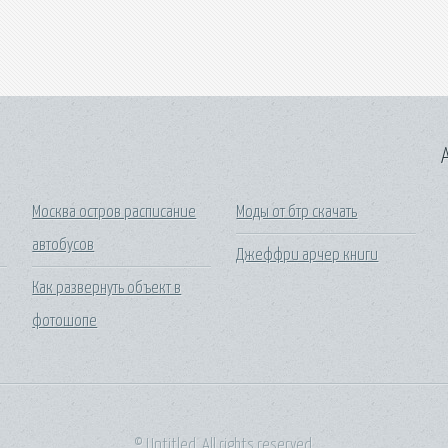
A
Москва остров расписание
Моды от бтр скачать
автобусов
Джеффри арчер книги
Как развернуть объект в
фотошопе
© Untitled. All rights reserved.