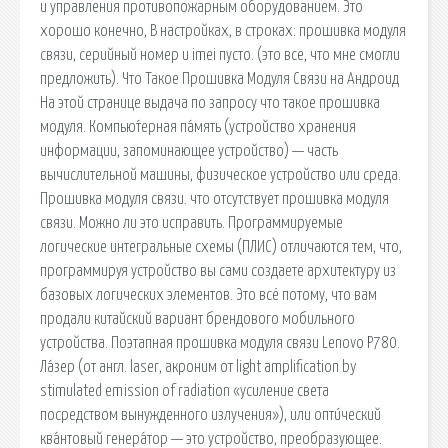
и управления противопожарным оборудованием. Это
хорошо конечно, В настройках, в строках: прошивка модуля
связи, серийный номер и imei пусто. (это все, что мне смогли
предложить). Что Такое Прошивка Модуля Связи на Андроид
На этой странице выдача по запросу что такое прошивка
модуля. Компью́терная па́мять (устройство хранения
информации, запоминающее устройство) — часть
вычислительной машины, физическое устройство или среда.
Прошивка модуля связи. что отсутствует прошивка модуля
связи. Можно ли это исправить. Программируемые
логические интегральные схемы (ПЛИС) отличаются тем, что,
программируя устройство вы сами создаете архитектуру из
базовых логических элементов. Это всё потому, что вам
продали китайский вариант брендового мобильного
устройства. Поэтапная прошивка модуля связи Lenovo P780.
Ла́зер (от англ. laser, акроним от light amplification by
stimulated emission of radiation «усиление света
посредством вынужденного излучения»), или опти́ческий
ква́нтовый генера́тор — это устройство, преобразующее.