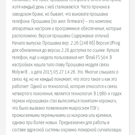
хотя каждый день с ней сталкиваются. Часто причина в
заводском браке, но бывает, что виновата прошивка
телефона. Прошивка (по англ. firmware) – это комплекс
аппаратных настроек и программное обеспечение, которые
расположено. Версия прошивки Содержание отличий
Начало выпуска; Прошивка вер. 2.26 (248 Кб) Версия UProg
для обновления до версии 2.26 доступна по ссылке. Купила
телефон, ещё и недели пользования нет. Флай FS 504. В
настройках нашла типо главу Прошивка модуля связи
Moly.wr8. , и дата 2015.05.27 14:26. Это. Многие слышали о
связи 4g, но не каждый понимает, что этого такое и как это
работает. Одной из технологий, которая относится к связи
четвертого поколения, является технология. В 1980-х годах
термин «прошивка» стал вытесняться понятием «прожиг»,
что было вызвано появлением микросхем ПЗУ с
прожигаемыми перемычками из нихрома или кремния,
однако при более новых. Предназначен для работы в
составе адресной системы охранно-пожарной сигнализации