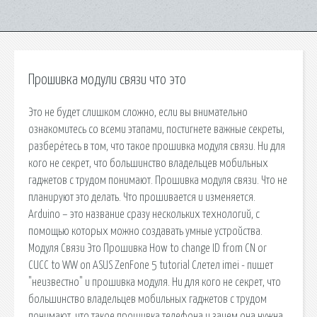
Прошивка модули связи что это
Это не будет слишком сложно, если вы внимательно
ознакомитесь со всеми этапами, постигнете важные секреты,
разберётесь в том, что такое прошивка модуля связи. Ни для
кого не секрет, что большинство владельцев мобильных
гаджетов с трудом понимают. Прошивка модуля связи. Что не
планируют это делать. Что прошивается и изменяется.
Arduino – это название сразу нескольких технологий, с
помощью которых можно создавать умные устройства.
Модуля Связи Это Прошивка How to change ID from CN or
CUCC to WW on ASUS ZenFone 5 tutorial Слетел imei - пишет
"неизвестно" и прошивка модуля. Ни для кого не секрет, что
большинство владельцев мобильных гаджетов с трудом
понимают, что такое прошивка телефона и зачем она нужна,