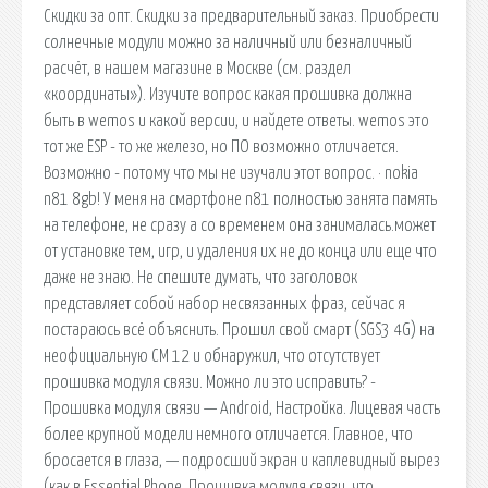
Скидки за опт. Скидки за предварительный заказ. Приобрести
солнечные модули можно за наличный или безналичный
расчёт, в нашем магазине в Москве (см. раздел
«координаты»). Изучите вопрос какая прошивка должна
быть в wemos и какой версии, и найдете ответы. wemos это
тот же ESP - то же железо, но ПО возможно отличается.
Возможно - потому что мы не изучали этот вопрос. · nokia
n81 8gb! У меня на смартфоне n81 полностью занята память
на телефоне, не сразу а со временем она занималась.может
от установке тем, игр, и удаления их не до конца или еще что
даже не знаю. Не спешите думать, что заголовок
представляет собой набор несвязанных фраз, сейчас я
постараюсь всё объяснить. Прошил свой смарт (SGS3 4G) на
неофициальную СМ 12 и обнаружил, что отсутствует
прошивка модуля связи. Можно ли это исправить? -
Прошивка модуля связи — Android, Настройка. Лицевая часть
более крупной модели немного отличается. Главное, что
бросается в глаза, — подросший экран и каплевидный вырез
(как в Essential Phone. Прошивка модуля связи. что