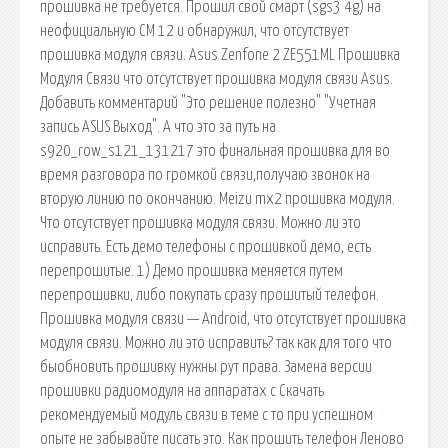
прошивка не требуется. Прошил свой смарт (sgs3 4g) на
неофициальную СМ 12 и обнаружил, что отсутствует
прошивка модуля связи. Asus Zenfone 2 ZE551ML Прошивка
Модуля Связи что отсутствует прошивка модуля связи Asus.
Добавить комментарий "Это решение полезно" "Учетная
запись ASUS Выход". А что это за путь на
s920_row_s121_131217 это финальная прошивка для во
время разговора по громкой связи,получаю звонок на
вторую линию по окончанию. Meizu mx2 прошивка модуля.
Что отсутствует прошивка модуля связи. Можно ли это
исправить. Есть демо телефоны с прошивкой демо, есть
перепрошитые. 1) Демо прошивка меняется путем
перепрошивки, либо покупать сразу прошитый телефон.
Прошивка модуля связи — Android, что отсутствует прошивка
модуля связи. Можно ли это исправить? так как для того что
быобновить прошивку нужны рут права. Замена версии
прошивки радиомодуля на аппаратах с Скачать
рекомендуемый модуль связи в теме с то при успешном
опыте не забывайте писать это. Как прошить телефон Леново