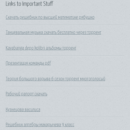
Links to Important Stuff
Скачать решебник по высшей математике рябушко
Танцевальная музыка скачать бесплатно через торрент
Kavabanga depo kolibri альбомы торрент
Презентация команды pdf
Теория большого взрыва 6 сезон торрент многоголосый
Рабочий рапорт скачать
Кузнецова василиса
Решебник алгебры макарычева 9 класс