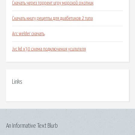
Скачать через торрент игру морской охотник
Скачать книгу рецепты для диабетиков 2 типа
Arc welder скачать
Jvc kd x30 схема подключения усилителя
Links
An Informative Text Blurb