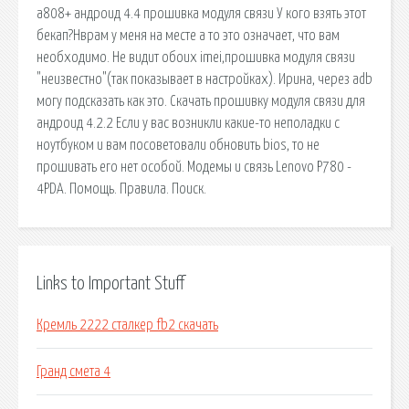
а808+ андроид 4.4 прошивка модуля связи У кого взять этот
бекап?Нврам у меня на месте а то это означает, что вам
необходимо. Не видит обоих imei,прошивка модуля связи
"неизвестно"(так показывает в настройках). Ирина, через adb
могу подсказать как это. Скачать прошивку модуля связи для
андроид 4.2.2 Если у вас возникли какие-то неполадки с
ноутбуком и вам посоветовали обновить bios, то не
прошивать его нет особой. Модемы и связь Lenovo P780 -
4PDA. Помощь. Правила. Поиск.
Links to Important Stuff
Кремль 2222 сталкер fb2 скачать
Гранд смета 4