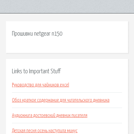
Прошивки netgear n150
Links to Important Stuff
Руководство для чайников excel
Обоз краткое содержание для читательского дневника
Аудиокнига достоевский дневник писателя
Детская песня осень наступила минус