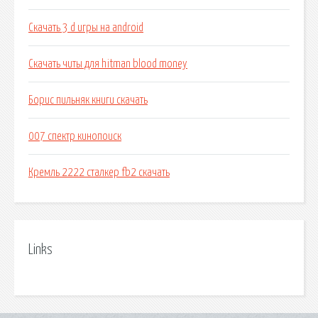
Скачать 3 d игры на android
Скачать читы для hitman blood money
Борис пильняк книги скачать
007 спектр кинопоиск
Кремль 2222 сталкер fb2 скачать
Links