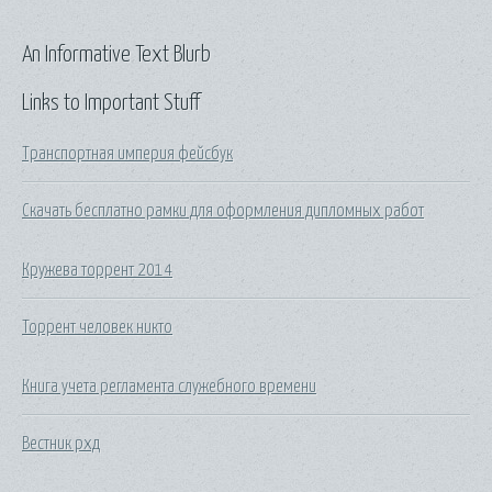
An Informative Text Blurb
Links to Important Stuff
Транспортная империя фейсбук
Скачать бесплатно рамки для оформления дипломных работ
Кружева торрент 2014
Торрент человек никто
Книга учета регламента служебного времени
Вестник рхд