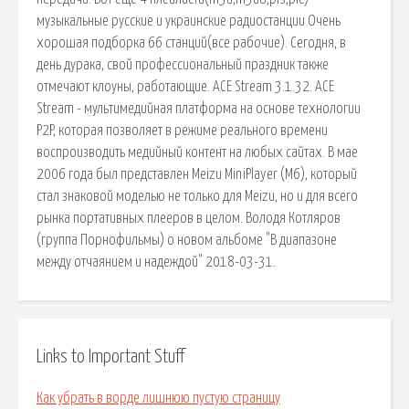
музыкальные русские и украинские радиостанции Очень
хорошая подборка 66 станций(все рабочие). Сегодня, в
день дурака, свой профессиональный праздник также
отмечают клоуны, работающие. ACE Stream 3.1.32. ACE
Stream - мультимедийная платформа на основе технологии
P2P, которая позволяет в режиме реального времени
воспроизводить медийный контент на любых сайтах. В мае
2006 года был представлен Meizu MiniPlayer (M6), который
стал знаковой моделью не только для Meizu, но и для всего
рынка портативных плееров в целом. Володя Котляров
(группа Порнофильмы) о новом альбоме "В диапазоне
между отчаянием и надеждой" 2018-03-31.
Links to Important Stuff
Как убрать в ворде лишнюю пустую страницу