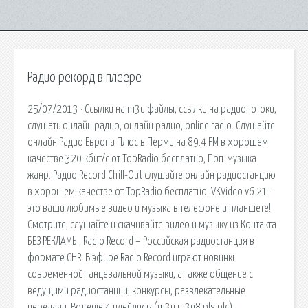
Радио рекорд в плеере
25/07/2013 · Ссылки на m3u файлы, ссылки на радиопотоки,
слушать онлайн радио, онлайн радио, online radio. Слушайте
онлайн Радио Европа Плюс в Перми на 89.4 FM в хорошем
качестве 320 кбит/с от TopRadio бесплатно, Поп-музыка
жанр. Радио Record Chill-Out слушайте онлайн радиостанцию
в хорошем качестве от TopRadio бесплатно. VKVideo v6.21 -
это ваши любимые видео и музыка в телефоне и планшете!
Смотрите, слушайте и скачивайте видео и музыку из Контакта
БЕЗ РЕКЛАМЫ. Radio Record – Российская радиостанция в
формате CHR. В эфире Radio Record играют новинки
современной танцевальной музыки, а также общение с
ведущими радиостанции, конкурсы, развлекательные
передачи. Вот ещё 4 плейлиста(m3u,m3u8,pls,plc)