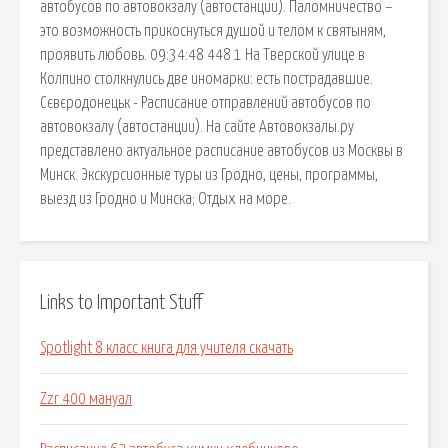
автобусов по автовокзалу (автостанции). Паломничество –
это возможность прикоснуться душой и телом к святыням,
проявить любовь. 09:34:48 448 1 На Тверской улице в
Колпино столкнулись две иномарки: есть пострадавшие.
Сєвєродонецьк - Расписание отправлений автобусов по
автовокзалу (автостанции). На сайте Автовокзалы.ру
представлено актуальное расписание автобусов из Москвы в
Минск. Экскурсионные туры из Гродно, цены, программы,
выезд из Гродно и Минска; Отдых на море.
Links to Important Stuff
Spotlight 8 класс книга для учителя скачать
Zzr 400 мануал