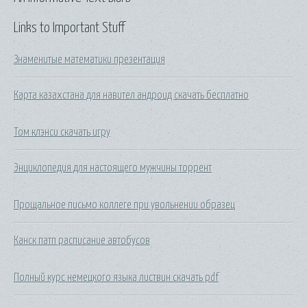
Links to Important Stuff
Знаменитые математики презентация
Карта казахстана для навител андроид скачать бесплатно
Том клэнси скачать игру
Энциклопедия для настоящего мужчины торрент
Прощальное письмо коллеге при увольнении образец
Канск патп расписание автобусов
Полный курс немецкого языка листвин скачать pdf