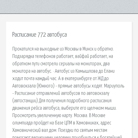
Расписание 772 автобуса
Прокатился на выходные из Москвы в Минск и обратно.
Подзарядка телефонов работает, вайфай работает, на
обратном пути смотрели сериалы на мониторах, два
монитора на автобус. · Автобус из Камышлова до Елани
ходит почта каждый час. А в екатеринбурге от ЖД до
Автовокзала (Южного) - прямые автобусы ходят. Мариуполь
- Расписание отправлений автобусов по автовокзалу
(автостанции) Для получения подробного расписания
движения рейса автобуса, выберите его щелчком мыши.
Просмотреть увеличенную карту. Москва. В Москве
олимпиада пройдет на базе ЦПМ в Хамовниках, адрес
Хамовнический вал дом. Поездки по святым местам
помогают верующему человеку приобщиться к богатейшей