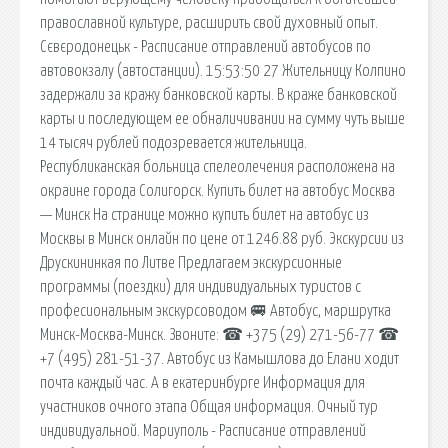
православной культуре, расширить свой духовный опыт.
Сєвєродонецьк - Расписание отправлений автобусов по
автовокзалу (автостанции). 15:53:50 27 Жительницу Колпино
задержали за кражу банковской карты. В краже банковской
карты и последующем ее обналичивании на сумму чуть выше
14 тысяч рублей подозревается жительница.
Республиканская больница спелеолечения расположена на
окраине города Солигорск. Купить билет на автобус Москва
— Минск На странице можно купить билет на автобус из
Москвы в Минск онлайн по цене от 1246.88 руб. Экскурсии из
Друскининкая по Литве Предлагаем экскурсионные
программы (поездки) для индивидуальных туристов с
професиональным экскурсоводом 🚐 Автобус, маршрутка
Минск-Москва-Минск. Звоните: ☎ ‎+375 (29) 271-56-77 ☎
‎+7 (495) 281-51-37. Автобус из Камышлова до Елани ходит
почта каждый час. А в екатеринбурге Информация для
участников очного этапа Общая информация. Очный тур
индивидуальной. Мариуполь - Расписание отправлений