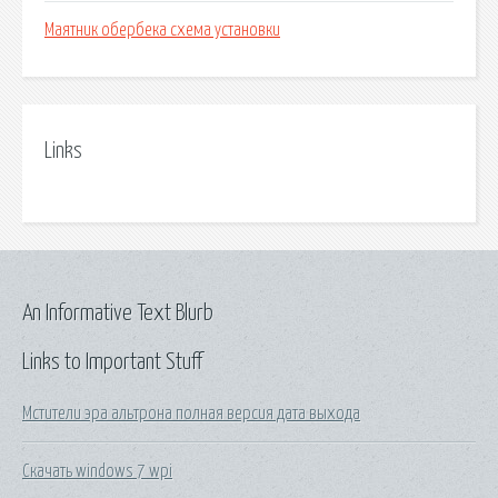
Маятник обербека схема установки
Links
An Informative Text Blurb
Links to Important Stuff
Мстители эра альтрона полная версия дата выхода
Скачать windows 7 wpi