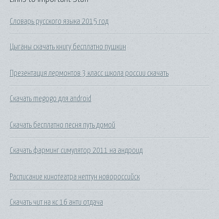
Словарь русского языка 2015 год
Цыганы скачать книгу бесплатно пушкин
Презентация лермонтов 3 класс школа россии скачать
Скачать megogo для android
Скачать бесплатно песня путь домой
Скачать фарминг симулятор 2011 на андроид
Расписание кинотеатра нептун новороссийск
Скачать чит на кс 16 анти отдача