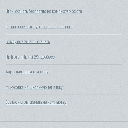
Игры скачать бесплатно на компьютер охота
Расписание автобусов по ст вознесенск
В тылу врага на пк скачать
Hp lj pro mfp m125r драйвер
Адресная книга темиртау
Минусовка на школьную тематику
Биатлон игры скачать на компьютер