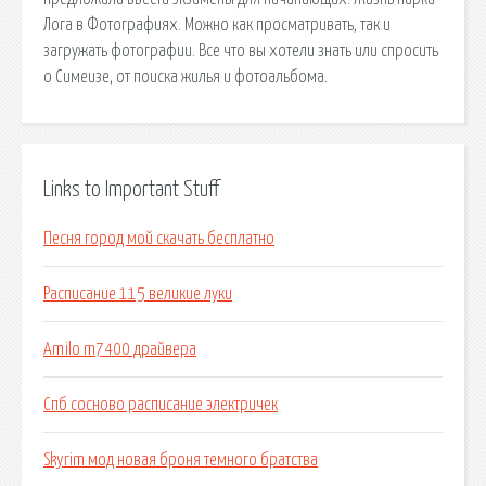
Лога в Фотографиях. Можно как просматривать, так и
загружать фотографии. Все что вы хотели знать или спросить
о Симеизе, от поиска жилья и фотоальбома.
Links to Important Stuff
Песня город мой скачать бесплатно
Расписание 115 великие луки
Amilo m7400 драйвера
Спб сосново расписание электричек
Skyrim мод новая броня темного братства