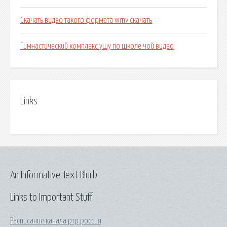
Скачать видео такого формата wmv скачать
Гимнастический комплекс ушу по школе чой видео
Links
An Informative Text Blurb
Links to Important Stuff
Расписание канала ртр россия