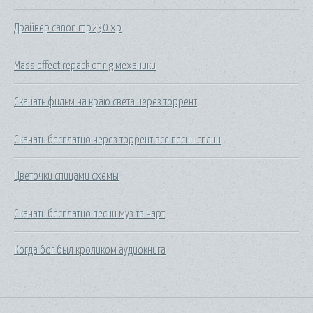
Драйвер canon mp230 xp
Mass effect repack от r g механики
Скачать фильм на краю света через торрент
Скачать бесплатно через торрент все песни сплин
Цветочки спицами схемы
Скачать бесплатно песни муз тв чарт
Когда бог был кроликом аудиокнига