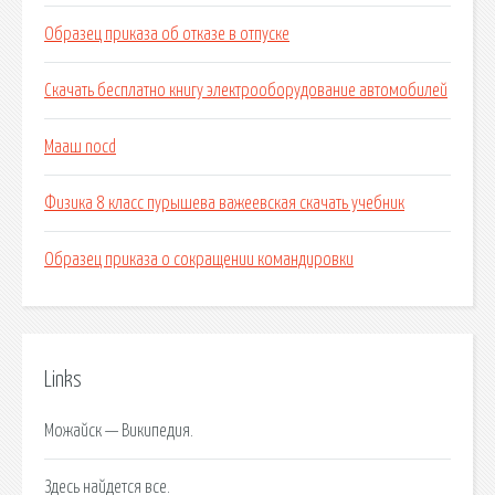
Образец приказа об отказе в отпуске
Скачать бесплатно книгу электрооборудование автомобилей
Мааш nocd
Физика 8 класс пурышева важеевская скачать учебник
Образец приказа о сокращении командировки
Links
Можайск — Википедия.
Здесь найдется все.