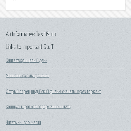
An Informative Text Blurb
Links to Important Stuff
Книга твори целый день
Миньоны схемы фенечек
Острый перец индийский фильм скачать через торрент
Каникулы краткое содержание читать
Читать книгу о магии