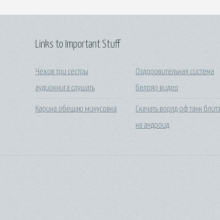
Links to Important Stuff
Чехов три сестры
Оздоровительная система
аудиокнига слушать
белояр видео
Карина обещаю минусовка
Скачать ворлд оф танк блит
на андроид