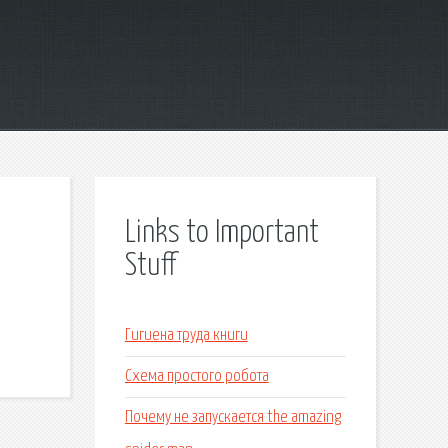
Links to Important
Stuff
Гигиена труда книги
Схема простого робота
Почему не запускается the amazing