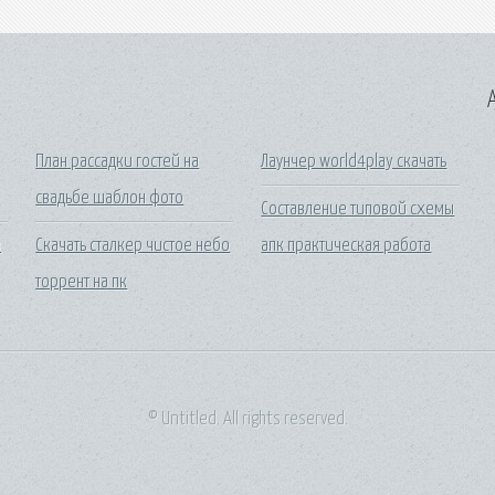
A
План рассадки гостей на
Лаунчер world4play скачать
свадьбе шаблон фото
Составление типовой схемы
з
Скачать сталкер чистое небо
апк практическая работа
торрент на пк
© Untitled. All rights reserved.