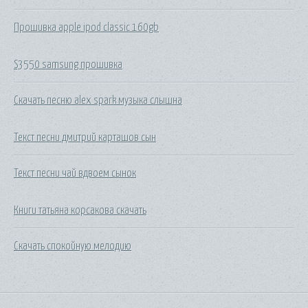
Прошивка apple ipod classic 160gb
S3550 samsung прошивка
Скачать песню alex spark музыка слышна
Текст песни дмитрий карташов сын
Текст песни чай вдвоем сынок
Книги татьяна корсакова скачать
Скачать спокойную мелодию