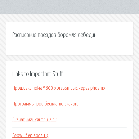
Расписание поездов боромля лебедин
Links to Important Stuff
Прошивка nokia 5800 xpressmusic через phoenix
Программы ipod бесплатно скачать
Скачать манхант 1 на пк
Beowulf episode 13