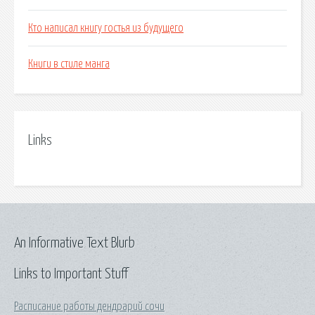
Кто написал книгу гостья из будущего
Книги в стиле манга
Links
An Informative Text Blurb
Links to Important Stuff
Расписание работы дендрарий сочи