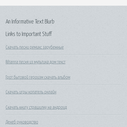
An Informative Text Blurb
Links to Important Stuff
Скачать песни ремикс зарубежные
Rihanna песня из мультика дом текст
Грот бытовой героизм скачать альбом
Скачать игры копатель онлайн
Скачать книгу страшилку на андроид
Денеб руководство