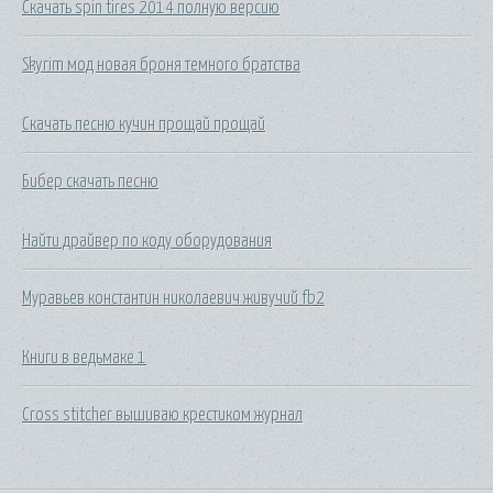
Скачать spin tires 2014 полную версию
Skyrim мод новая броня темного братства
Скачать песню кучин прощай прощай
Бибер скачать песню
Найти драйвер по коду оборудования
Муравьев константин николаевич живучий fb2
Книги в ведьмаке 1
Cross stitcher вышиваю крестиком журнал