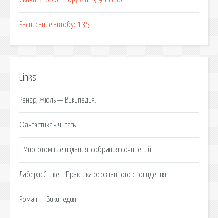
Скачать торрент бруклин 9 9 1 сезон
Расписание автобус 135
Links
Ренар, Жюль — Википедия.
Фантастика - читать
- Многотомные издания, собрания сочинений.
Лаберж Стивен. Практика осознанного сновидения.
Роман — Википедия.