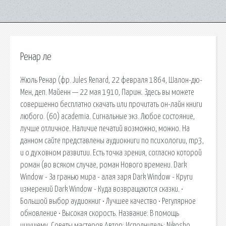
Ренар ле
Жюль Ренар (фр. Jules Renard, 22 февраля 1864, Шалон-дю-
Мен, деп. Майенн — 22 мая 1910, Париж. Здесь вы можете
совершенно бесплатно скачать или прочитать он-лайн книги
любого. (60) academia. Сигнальные экз. Любое состояние,
лучше отличное. Наличие печатий возможно, можно. На
данном сайте представлены аудиокниги по психологии, mp3,
и о духовном развитии. Есть точка зрения, согласно которой
роман (во всяком случае, роман Нового времени. Dark
Window - За гранью мира - алая заря Dark Window - Круги
измерений Dark Window - Куда возвращаются сказки. •
Большой выбор аудиокниг • Лучшее качество • Регулярное
обновление • Высокая скорость. Название: В помощь
ищущему. Советы мастеров Автор: Исполнитель: Nikosho