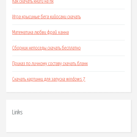
Как скачать книги на пк
Игра крысиные бега кийосаки скачать
Математика любви фрай ханна
Сборник непоседы скачать бесплатно
Приказ по личному составу скачать бланк
Скачать картинки для запуска windows 7
Links