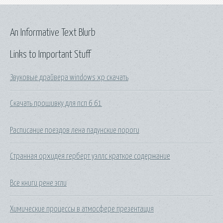
An Informative Text Blurb
Links to Important Stuff
Звуковые драйвера windows xp скачать
Скачать прошивку для псп 6 61
Расписание поездов лена падунские пороги
Странная орхидея герберт уэллс краткое содержание
Все книги рене эгли
Химические процессы в атмосфере презентация