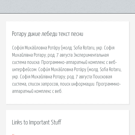
Ротару дикие лебеди текст песни
Софи́я Миха́йловна Рота́ру (молд. Sofia Rotaru, укр. Софія
Михайлівна Ротару; род. 7 августа Экспериментальная
система поиска. Программно-аппаратный комплекс с веб-
интерфейсом. Софи́я Миха́йловна Рота́ру (молд. Sofia Rotaru,
укр. Софія Михайлівна Ротару; род. 7 августа Поисковая
сиcтема, список запросов, поиск информации. Программно-
аппаратный комплекс с веб.
Links to Important Stuff