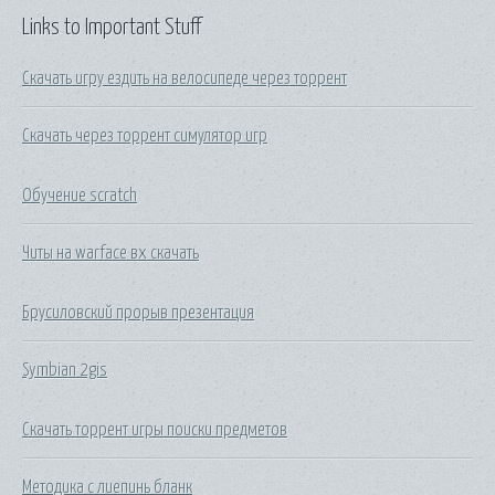
Links to Important Stuff
Скачать игру ездить на велосипеде через торрент
Скачать через торрент симулятор игр
Обучение scratch
Читы на warface вх скачать
Брусиловский прорыв презентация
Symbian 2gis
Скачать торрент игры поиски предметов
Методика с лиепинь бланк