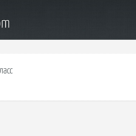
om
ласс