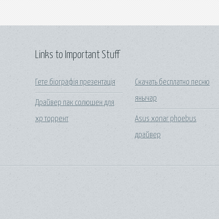
Links to Important Stuff
Гете біографія презентація
Скачать бесплатно песню
янычар
Драйвер пак солюшен для
хр торрент
Asus xonar phoebus
драйвер