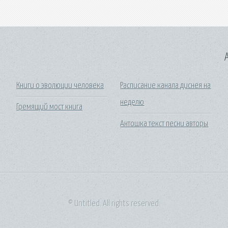
A
Книги о эволюции человека
Расписание канала диснея на
неделю
Гремящий мост книга
Антошка текст песни авторы
© Untitled. All rights reserved.