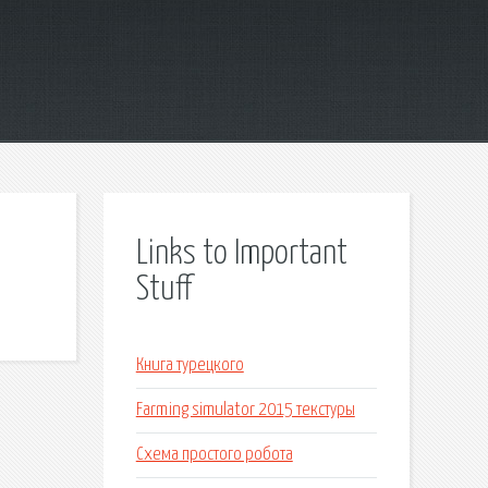
Links to Important
Stuff
Книга турецкого
Farming simulator 2015 текстуры
Схема простого робота