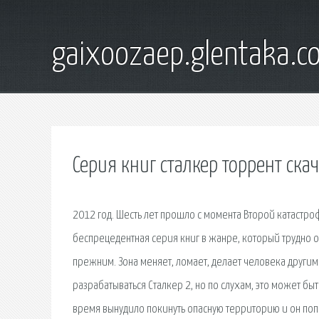
gaixoozaep.glentaka.c
Серия книг сталкер торрент ска
2012 год. Шесть лет прошло с момента Второй катастроф
беспрецедентная серия книг в жанре, который трудно оп
прежним. Зона меняет, ломает, делает человека другим
разрабатываться Сталкер 2, но по слухам, это может быт
время вынудило покинуть опасную территорию и он попы