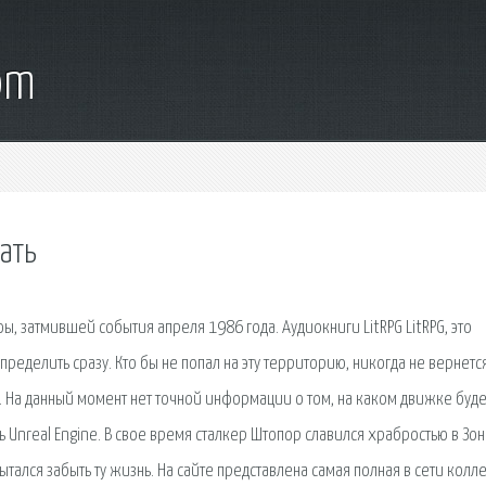
om
чать
ы, затмившей события апреля 1986 года. Аудиокниги LitRPG LitRPG, это
ределить сразу. Кто бы не попал на эту территорию, никогда не вернетс
. На данный момент нет точной информации о том, на каком движке буде
ь Unreal Engine. В свое время сталкер Штопор славился храбростью в Зон
тался забыть ту жизнь. На сайте представлена самая полная в сети колл