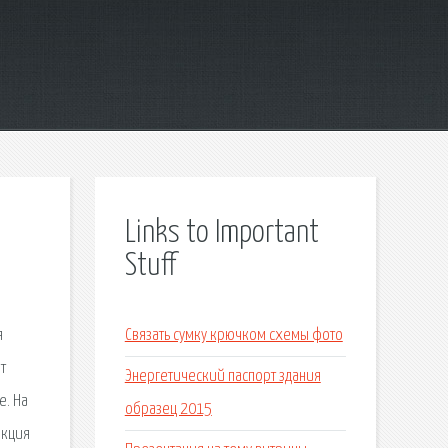
Links to Important
Stuff
я
Связать сумку крючком схемы фото
т
Энергетический паспорт здания
е. На
образец 2015
екция