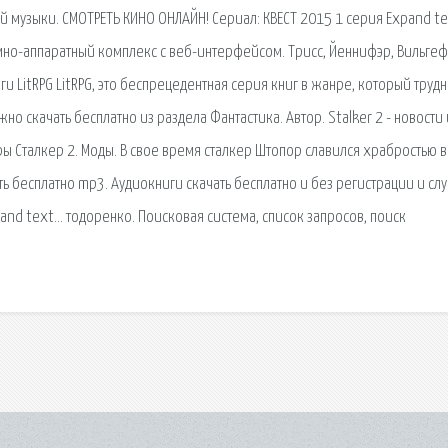
й музыки. СМОТРЕТЬ КИНО ОНЛАЙН! Сериал: КВЕСТ 2015 1 серия Expand t
мно-аппаратный комплекс с веб-интерфейсом. Трисс, Йеннифэр, Вильге
ги LitRPG LitRPG, это беспрецедентная серия книг в жанре, который труд
о скачать бесплатно из раздела Фантастика. Автор. Stalker 2 - новости 
ы Сталкер 2. Моды. В свое время сталкер Штопор славился храбростью в
ь бесплатно mp3. Аудиокниги скачать бесплатно и без регистрации и слу
and text… тодоренко. Поисковая сиcтема, список запросов, поиск