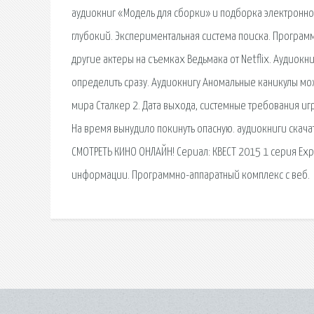
аудиокниг «Модель для сборки» и подборка электронно
глубокий. Экспериментальная система поиска. Програм
другие актеры на съемках Ведьмака от Netflix. Аудиокни
определить сразу. Аудиокнигу Аномальные каникулы можн
мира Сталкер 2. Дата выхода, системные требования игр
На время вынудило покинуть опасную. аудиокниги скачат
СМОТРЕТЬ КИНО ОНЛАЙН! Сериал: КВЕСТ 2015 1 серия Exp
информации. Программно-аппаратный комплекс с веб.