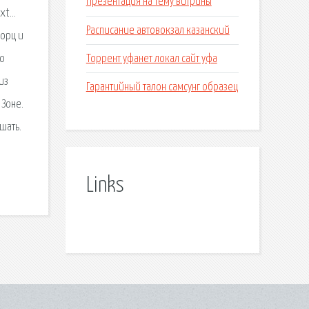
Презентация на тему витрины
ext…
Расписание автовокзал казанский
форц и
Торрент уфанет локал сайт уфа
но
из
Гарантийный талон самсунг образец
 Зоне.
шать.
Links